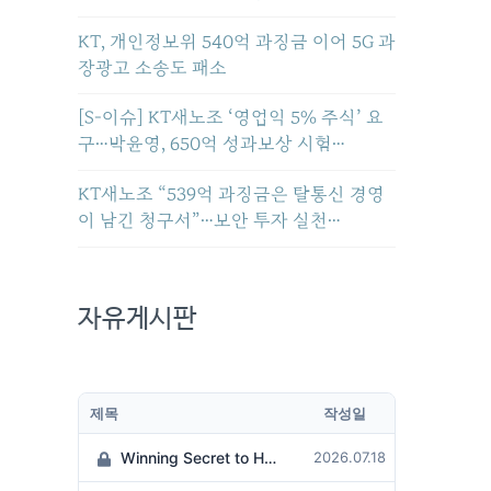
KT, 개인정보위 540억 과징금 이어 5G 과
장광고 소송도 패소
[S-이슈] KT새노조 ‘영업익 5% 주식’ 요
구…박윤영, 650억 성과보상 시험…
KT새노조 “539억 과징금은 탈통신 경영
이 남긴 청구서”…보안 투자 실천…
자유게시판
제목
작성일
Winning Secret to Hit the Jackpot!
2026.07.18