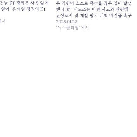
전날 KT 광화문 사옥 앞에
은 직원이 스스로 목숨을 끊은 일이 발생
열어 "윤석열 정권의 KT
했다. KT 새노조는 이번 사고와 관련해
로... 원본 기사: 해킹 사
진상조사 및 재발 방지 대책 마련을 촉구
T…새 리더는 '낙하산' 막을
에서
했다.KT 새노조는 22일 서울 종로구 KT
2025.01.22
-11-04 21:55:00
광화문빌딩 이스트 사옥 앞에서 기자회
"뉴스클리핑"에서
견을 열고 “전날 40대 초반의 회사 직원
이 유명을 달리했다”며 “이번 사고는 구
조조정…