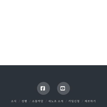
Facebook
YouTube
소식
성명
소통마당
새노조 소개
가입신청
제보하기