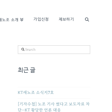
가입신청
제보하기
새노조 소개
Search
최근 글
KT새노조 소식지7호
[기자수첩] 노조 기사 썼다고 보도자료 차
단…KT 황당한 언론 대응