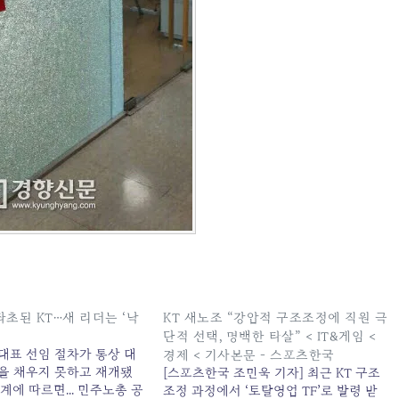
좌초된 KT…새 리더는 ‘낙
KT 새노조 “강압적 구조조정에 직원 극
단적 선택, 명백한 타살” < IT&게임 <
 대표 선임 절차가 통상 대
경제 < 기사본문 - 스포츠한국
년을 채우지 못하고 재개됐
[스포츠한국 조민욱 기자] 최근 KT 구조
업계에 따르면... 민주노총 공
조정 과정에서 ‘토탈영업 TF’로 발령 받