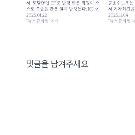
서 '토탈영업 TF'로 발령 받은 직원이 스
공운수노조는 
스로 목숨을 끊은 일이 발생했다. KT 새
서 기자회견을 
노조는 이번 사고와... 원본 기사: KT 새노
2025.01.22
개입 의혹을 수사
2025.11.04
조 "강압적 구조조정에 직원 극단적 선택,
"뉴스클리핑"에서
태에 좌초된 K
"뉴스클리핑"
명백한 타살" 발행일: 2025-01-22
까 발행일: 2025
07:46:00
댓글을 남겨주세요