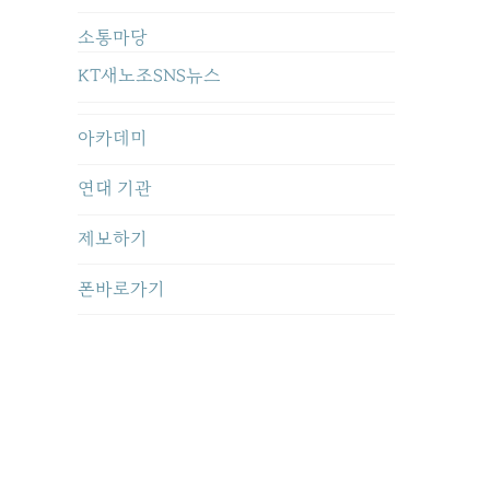
소통마당
KT새노조SNS뉴스
아카데미
연대 기관
제보하기
폰바로가기