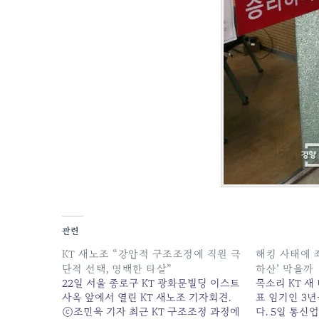
관련
KT 새노조 “강압적 구조조정에 직원 극
해킹 사태에 
단적 선택, 명백한 타살”
하산’ 막을까
22일 서울 종로구 KT 광화문빌딩 이스트
목소리 KT 새
사옥 앞에서 열린 KT 새노조 기자회견.
표 임기인 3
ⓒ조민욱 기자 최근 KT 구조조정 과정에
다. 5일 통신