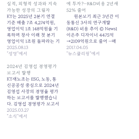
실적, 외형적 성과와 지속
에 투자?…R&D비용 2년새
가능한 성장의 그림자
52% 줄어
KT는 2025년 2분기 연결
원본보기 최근 3년간 이
기준 매출 7조 4,274억원,
동통신 3사의 연구개발
영업이익 1조 148억원을 기
(R&D) 비용 추이 © News1
록하며 창사 이래 첫 분기
이은주 디자이너 4475억
영업이익 1조원 돌파라는 기
→2109억원으로 줄어 …매
념비적인 성과를 발표하였
2025.08.13
출 2%도 못미쳐 (서울=뉴스
2017.04.05
다. 그러나 이러한 외형적
"성명"에서
1) 주성호 기자 = KT가 2년
"뉴스클리핑"에서
성과의 배경과 그 이면에 숨
연속 연구개발(R&D) 비용
겨진 우려 사항들을 면밀히
을 줄이면서 지난해 전체
2024년 김영섭 경영평가
분석할 필요가 있다. 1. ‘역
R&D 비용이 2년전과 비교
보고서 발행
대 최대’ 실적의 숨겨진 배
해 '반토막'이 됐다. 매출에
KT새노조는 ESG, 노동, 통
경: 일회성 이익과 비용 효
서 R&D 비용이 차지하는 비
신공공성 중심으로 2024년
율화의 착시 KT의 2025년
중도 2%를 밑돈 것으로 나
김영섭 사장의 경영을 평가
2분기…
타났다. 이동통신사들의 대
하는 보고서를 발행했습니
규모 투자가…
다. 김영섭 경영평가 보고서
이 보고서는 2024년 한 해
2025.03.27
동안 KT 김영섭 대표이사의
"소식"에서
경영 행태와 성과를 KT새노
조의 시각에서 평가한 것이
다. 기업의 공식 경영평가