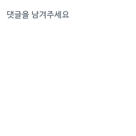
형식과 달리, 노동·인권·컴
플라이언스 등 ESG 측면과
댓글을 남겨주세요
주력사업 성과, 신사업 전
망, 경영진 연임 적절성 등
을 중심으로 작성되었
다. 2024년 KT의 실적 발표
자료 및 과학기술정보통신
부 통신 현황 등 객관적 데
이터를…