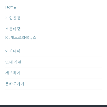
Home
가입신청
소통마당
KT새노조SNS뉴스
아카데미
연대 기관
제보하기
폰바로가기