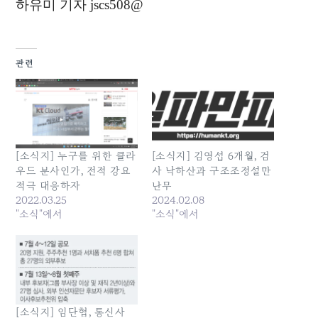
하유미 기자
jscs508@
관련
[소식지] 누구를 위한 클라
[소식지] 김영섭 6개월, 검
우드 분사인가, 전적 강요
사 낙하산과 구조조정설만
적극 대응하자
난무
2022.03.25
2024.02.08
"소식"에서
"소식"에서
[소식지] 임단협, 통신사