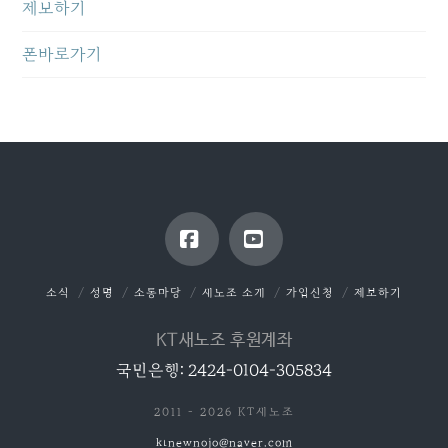
제보하기
폰바로가기
Facebook
YouTube
소식
성명
소통마당
새노조 소개
가입신청
제보하기
KT새노조 후원계좌
국민은행: 2424-0104-305834
2011 - 2026 KT새노조
ktnewnojo@naver.com