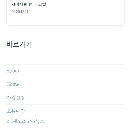
kt이사회 행태 고발
2025.12.11
바로가기
About
Home
가입신청
소통마당
KT새노조SNS뉴스