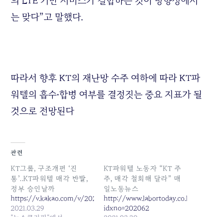
의 LTE 기반 서비스가 결합하는 것이 방향성에서
는 맞다”고 말했다.
따라서 향후 KT의 재난망 수주 여하에 따라 KT파
워텔의 흡수‧합병 여부를 결정짓는 중요 지표가 될
것으로 전망된다
관련
KT그룹, 구조개편 ‘진
KT파워텔 노동자 “KT 주
통’..KT파워텔 매각 반발,
주, 매각 철회해 달라” 매
정부 승인날까
일노동뉴스
https://v.kakao.com/v/20210329170015940
http://www.labortoday.co.kr/news/a
2021.03.29
idxno=202062