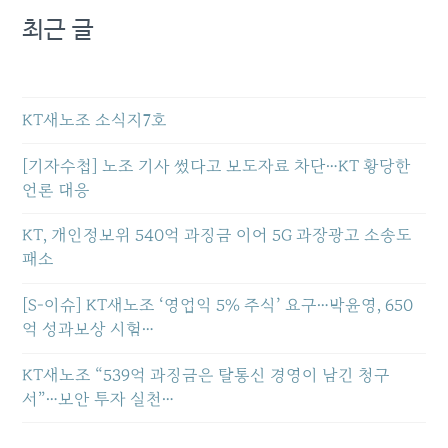
최근 글
KT새노조 소식지7호
[기자수첩] 노조 기사 썼다고 보도자료 차단…KT 황당한
언론 대응
KT, 개인정보위 540억 과징금 이어 5G 과장광고 소송도
패소
[S-이슈] KT새노조 ‘영업익 5% 주식’ 요구…박윤영, 650
억 성과보상 시험…
KT새노조 “539억 과징금은 탈통신 경영이 남긴 청구
서”…보안 투자 실천…