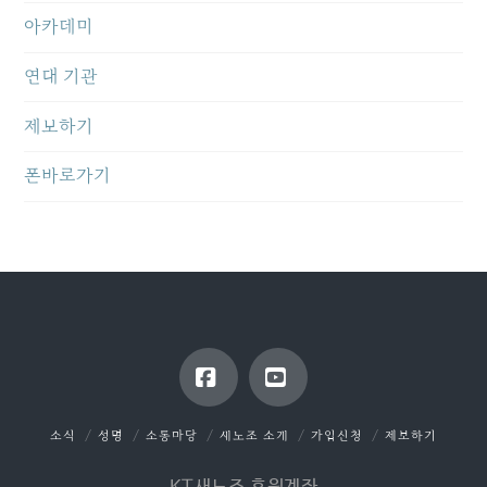
아카데미
연대 기관
제보하기
폰바로가기
Facebook
YouTube
소식
성명
소통마당
새노조 소개
가입신청
제보하기