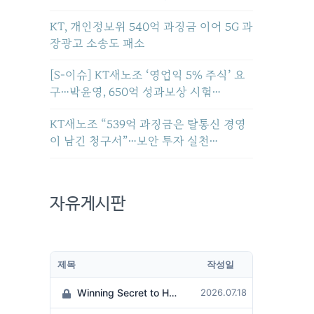
KT, 개인정보위 540억 과징금 이어 5G 과
장광고 소송도 패소
[S-이슈] KT새노조 ‘영업익 5% 주식’ 요
구…박윤영, 650억 성과보상 시험…
KT새노조 “539억 과징금은 탈통신 경영
이 남긴 청구서”…보안 투자 실천…
자유게시판
제목
작성일
Winning Secret to Hit the Jackpot!
2026.07.18