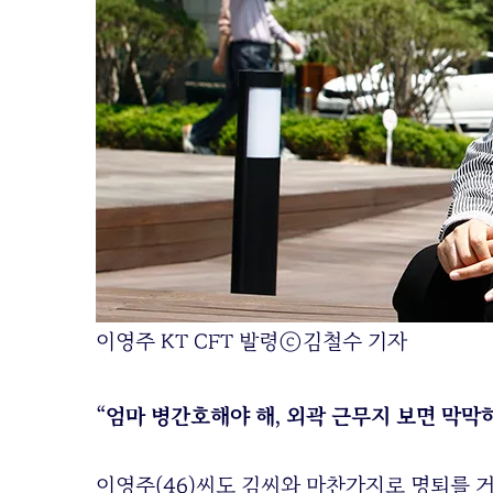
이영주 KT CFT 발령
ⓒ김철수 기자
“엄마 병간호해야 해, 외곽 근무지 보면 막막
이영주(46)씨도 김씨와 마찬가지로 명퇴를 거부