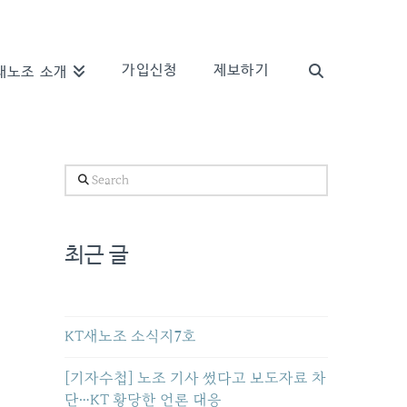
가입신청
제보하기
새노조 소개
Search
최근 글
KT새노조 소식지7호
[기자수첩] 노조 기사 썼다고 보도자료 차
단…KT 황당한 언론 대응