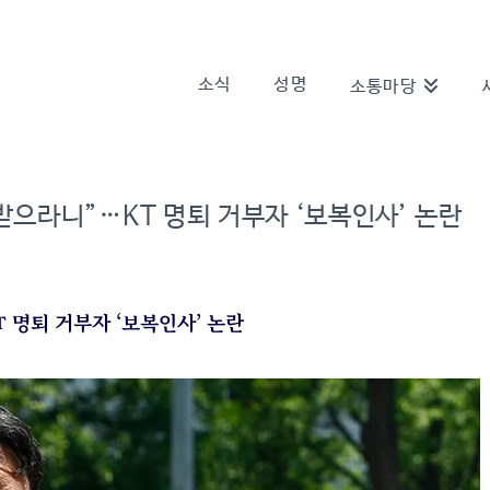
소식
성명
소통마당
받으라니”…KT 명퇴 거부자 ‘보복인사’ 논란
 명퇴 거부자 ‘보복인사’ 논란