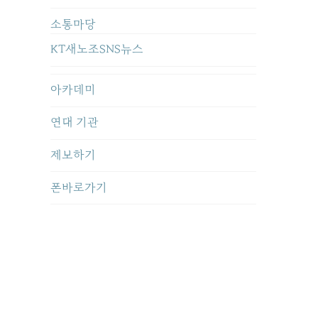
소통마당
KT새노조SNS뉴스
아카데미
연대 기관
제보하기
폰바로가기