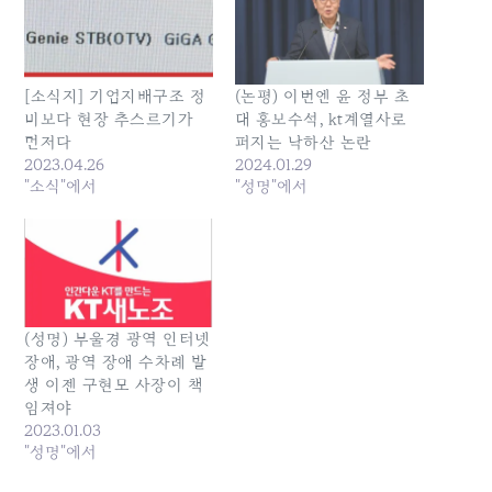
[소식지] 기업지배구조 정
(논평) 이번엔 윤 정부 초
비보다 현장 추스르기가
대 홍보수석, kt계열사로
먼저다
퍼지는 낙하산 논란
2023.04.26
2024.01.29
"소식"에서
"성명"에서
(성명) 부울경 광역 인터넷
장애, 광역 장애 수차례 발
생 이젠 구현모 사장이 책
임져야
2023.01.03
"성명"에서