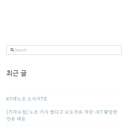
Search
최근 글
KT새노조 소식지7호
[기자수첩] 노조 기사 썼다고 보도자료 차단…KT 황당한
언론 대응