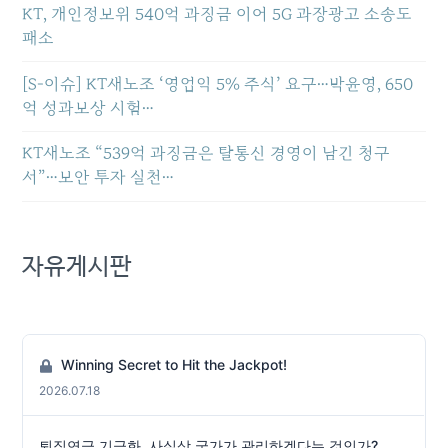
KT, 개인정보위 540억 과징금 이어 5G 과장광고 소송도
패소
[S-이슈] KT새노조 ‘영업익 5% 주식’ 요구…박윤영, 650
억 성과보상 시험…
KT새노조 “539억 과징금은 탈통신 경영이 남긴 청구
서”…보안 투자 실천…
자유게시판
Winning Secret to Hit the Jackpot!
2026.07.18
퇴직연금 기금화, 사실상 국가가 관리하겠다는 것인가?