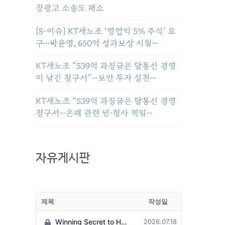
장광고 소송도 패소
[S-이슈] KT새노조 ‘영업익 5% 주식’ 요
구…박윤영, 650억 성과보상 시험…
KT새노조 “539억 과징금은 탈통신 경영
이 남긴 청구서”…보안 투자 실천…
KT새노조 “539억 과징금은 탈통신 경영
청구서…은폐 관련 민·형사 책임…
자유게시판
제목
작성일
Winning Secret to Hit the Jackpot!
2026.07.18