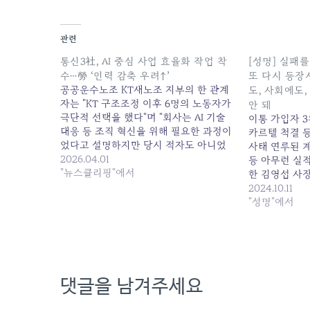
관련
통신3社, AI 중심 사업 효율화 작업 착
[성명] 실패
수…勞 ‘인력 감축 우려↑’
또 다시 등장
공공운수노조 KT새노조 지부의 한 관계
도, 사회에도
자는 "KT 구조조정 이후 6명의 노동자가
안 돼
극단적 선택을 했다"며 "회사는 AI 기술
이통 가입자 3
대응 등 조직 혁신을 위해 필요한 과정이
카르텔 척결 등
었다고 설명하지만 당시 적자도 아니었
사태 연루된 
고, 자연 퇴직자도... 원본 기사: 통신3社,
2026.04.01
등 아무런 실
AI 중심 사업 효율화 작업 착수…勞 '인력
"뉴스클리핑"에서
한 김영섭 사장
감축 우려↑' 발행일: 2026-04-01
가 검증된 대
2024.10.11
08:10:00
들었다. 한마
"성명"에서
적 포장 용이라
적이고 일방적
댓글을 남겨주세요