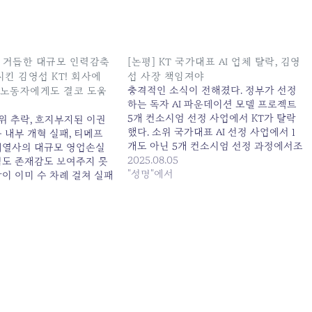
를 거듭한 대규모 인력감축
[논평] KT 국가대표 AI 업체 탈락, 김영
시킨 김영섭 KT! 회사에
섭 사장 책임져야
충격적인 소식이 전해졌다. 정부가 선정
, 노동자에게도 결코 도움
하는 독자 AI 파운데이션 모델 프로젝트
5개 컨소시엄 선정 사업에서 KT가 탈락
위 추락, 흐지부지된 이권
했다. 소위 국가대표 AI 선정 사업에서 1
 내부 개혁 실패, 티메프
개도 아닌 5개 컨소시엄 선정 과정에서조
계열사의 대규모 영업손실
차 탈락한 것이다. 이것이 충격적인 이유
2025.08.05
적도 존재감도 보여주지 못
는 소위 국가 대표 통신 맏형을 자처해온
"성명"에서
이 이미 수 차례 걸쳐 실패
KT가, 김영섭 사장 취임 이후 AI사업에
규모 인력 감축 카드를 꺼내
집중하겠다며 본업인 통신업을 사실상
디로 자신의 연임을 위한 실
아웃소씽해가면서 AI사업에 집중했음에
고 밖에는 볼 수 없는 졸속
도 이런…
인…