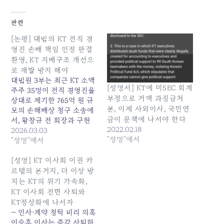
관련
[논평] 대법의 KT 전직 경
영진 손배 책임 인정 판결
환영, KT 지배구조 개선으
로 재발 방지 해야
대법원 3부는 최근 KT 소액
[성명서] KT에 미SEC 회계
주주 35명이 전직 경영진을
부정으로 거액 과징금처
상대로 제기한 765억 원 규
분, 이제 사외이사, 국민연
모의 손해배상 청구 소송에
금이 문책에 나서야 한다
서, 황창규 전 회장과 구현
2022.02.18
모 전 대표의 배상 책임을
2026.03.03
"성명"에서
부정한 원심을 파기하고 사
"성명"에서
건을 수원고법으로 환송하
였다. 우리는 이번 대법원
[성명] KT 이사회 이권 카
판결을 적극 환영하며, 그
르텔의 본거지, 더 이상 방
의미와 과제에 대해 다음과
치는 KT의 위기 가속화,
같이 논평한다. - 반복된 KT
KT 이사회 전면 사퇴와
경영진의 부정부패, 마침내
KT정상화에 나서자
사법부가…
— 인사·계약 청탁 비리 의혹
이승훈 이사는 즉각 사퇴하