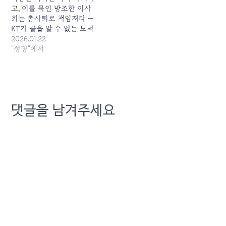
고, 이를 묵인 방조한 이사
회는 총사퇴로 책임져라 —
KT가 끝을 알 수 없는 도덕
적 해이의 늪에 빠져들고 있
2026.01.22
다. 31만 명의 고객이 위약
"성명"에서
금 면제 기간 중 타사로 이
탈하며 회사의 근간이 흔들
리는 절체절명의 위기 상황
에서, 이를 감시하고 견제해
야 할 이사회는 도리어 비리
댓글을 남겨주세요
의 온상이 되어…