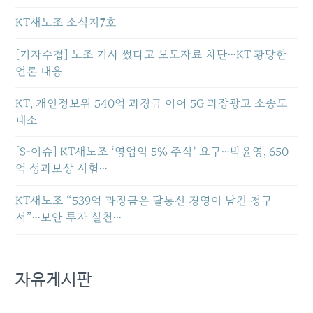
KT새노조 소식지7호
[기자수첩] 노조 기사 썼다고 보도자료 차단…KT 황당한
언론 대응
KT, 개인정보위 540억 과징금 이어 5G 과장광고 소송도
패소
[S-이슈] KT새노조 ‘영업익 5% 주식’ 요구…박윤영, 650
억 성과보상 시험…
KT새노조 “539억 과징금은 탈통신 경영이 남긴 청구
서”…보안 투자 실천…
자유게시판