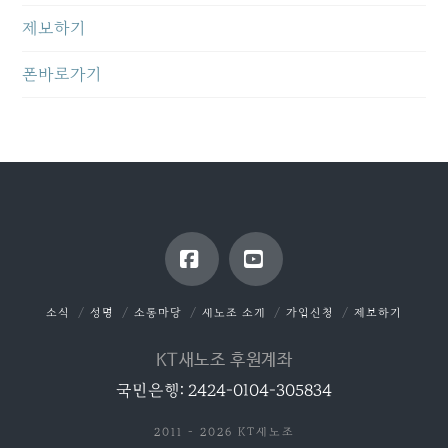
제보하기
폰바로가기
Facebook
YouTube
소식
성명
소통마당
새노조 소개
가입신청
제보하기
KT새노조 후원계좌
국민은행: 2424-0104-305834
2011 - 2026 KT새노조