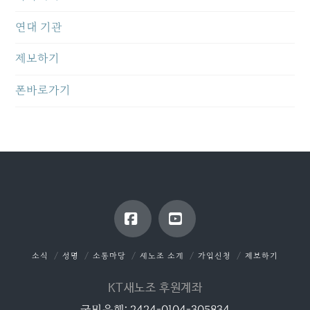
연대 기관
제보하기
폰바로가기
Facebook
YouTube
소식
성명
소통마당
새노조 소개
가입신청
제보하기
KT새노조 후원계좌
국민은행: 2424-0104-305834