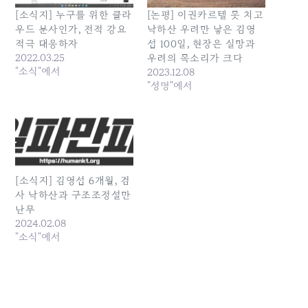
[소식지] 누구를 위한 클라
[논평] 이권카르텔 못 치고
우드 분사인가, 전적 강요
낙하산 우려만 낳은 김영
적극 대응하자
섭 100일, 현장은 실망과
2022.03.25
우려의 목소리가 크다
"소식"에서
2023.12.08
"성명"에서
[소식지] 김영섭 6개월, 검
사 낙하산과 구조조정설만
난무
2024.02.08
"소식"에서