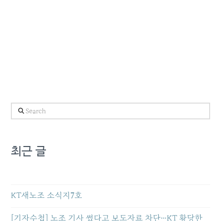
Search
최근 글
KT새노조 소식지7호
[기자수첩] 노조 기사 썼다고 보도자료 차단…KT 황당한