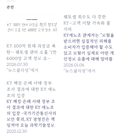
관련
펨토셀 회수도 다 못한
KT…고객 이탈 가속화 불
가피
KT새노조 관계자는 "보험을
받으려면 실질적인 피해를
KT 500억 원대 과징금 폭
소비자가 입증해야 할 수도
탄… 펨토셀 관리 소홀 ‘1만
있고 보험이 실제로 어떤 개
6000명 고객 정보 유…
인정보 유출에 대해 얼마를
2026.07.30
보상하는지 명확하지 않
2026.01.06
"뉴스클리핑"에서
다"라며 "고객을 붙잡기 위
"뉴스클리핑"에서
한 명목상 대책에 그치는
게... 원본 기사: 펨토셀 회수
KT 해킹·은폐 사태 정부
도 다 못한 KT…고객 이탈
조사 결과에 대한 KT 새노
가속화 불가피 발행일:
조의 입장
2026-01-06 08:20:00
KT 해킹·은폐 사태 정부 조
사 결과에 대한 KT 새노조
의 입장 -국가기간통신사의
보안 붕괴, KT 경영진은 책
임져야 오늘 과학기술정보
통신부는 지난 8월 발생한
2025.12.30