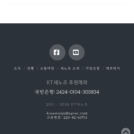
Facebook
YouTube
소식
성명
소통마당
새노조 소개
가입신청
제보하기
KT새노조 후원계좌
국민은행: 2424-0104-305834
2011 - 2026 KT새노조
ktnewnojo@naver.com
고유번호: 220-82-65715