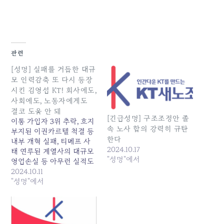
관련
[성명] 실패를 거듭한 대규
모 인력감축 또 다시 등장
시킨 김영섭 KT! 회사에도,
사회에도, 노동자에게도
결코 도움 안 돼
[긴급성명] 구조조정안 졸
이통 가입자 3위 추락, 흐지
속 노사 합의 강력히 규탄
부지된 이권카르텔 척결 등
한다
내부 개혁 실패, 티메프 사
2024.10.17
태 연루된 계열사의 대규모
"성명"에서
영업손실 등 아무런 실적도
존재감도 보여주지 못한 김
2024.10.11
영섭 사장이 이미 수 차례
"성명"에서
걸쳐 실패가 검증된 대규모
인력 감축 카드를 꺼내 들었
다. 한마디로 자신의 연임을
위한 실적 포장 용이라고 밖