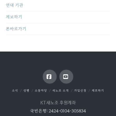
연대 기관
제보하기
폰바로가기
Facebook
YouTube
소식
성명
소통마당
새노조 소개
가입신청
제보하기
KT새노조 후원계좌
국민은행: 2424-0104-305834