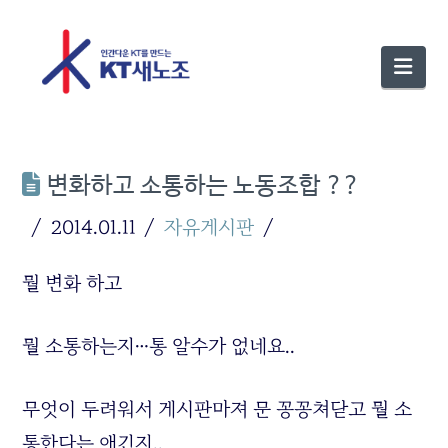
Nav
변화하고 소통하는 노동조합 ??
2014.01.11
자유게시판
뭘 변화 하고
뭘 소통하는지…통 알수가 없네요..
무엇이 두려워서 게시판마져 문 꽁꽁쳐닫고 뭘 소
통한다는 애긴지..