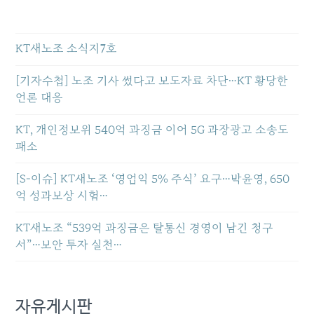
KT새노조 소식지7호
[기자수첩] 노조 기사 썼다고 보도자료 차단…KT 황당한
언론 대응
KT, 개인정보위 540억 과징금 이어 5G 과장광고 소송도
패소
[S-이슈] KT새노조 ‘영업익 5% 주식’ 요구…박윤영, 650
억 성과보상 시험…
KT새노조 “539억 과징금은 탈통신 경영이 남긴 청구
서”…보안 투자 실천…
자유게시판