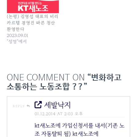
에는 볼 수 없는 졸속적이고
일방적인…
(논평) 김영섭 대표의 비리
카르텔 경영진 빠른 청산
환영한다
2023.09.01
"성명"에서
ONE COMMENT ON
“변화하고
소통하는 노동조합 ??”
세발낙지
REPLY
01.12.2014 AT 2:03 오후
kt새노조에 가입신청서를 내서(기존 노
조 자동탈퇴 됨) kt새노조에