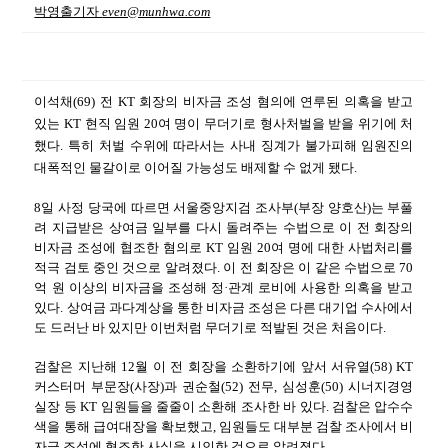
박영출기자
even@munhwa.com
이석채(69) 전 KT 회장의 비자금 조성 혐의에 연루된 의혹을 받고
있는 KT 현직 임원 20여 명이 무더기로 형사처벌을 받을 위기에 처
했다. 특히 처벌 수위에 따라서는 사내 징계가 불가피해 임원진의
대폭적인 물갈이로 이어질 가능성도 배제할 수 없게 됐다.
8일 사정 당국에 따르면 서울중앙지검 조사부(부장 양호산)는 부풀
려 지급받은 상여금 일부를 다시 돌려주는 수법으로 이 전 회장의
비자금 조성에 협조한 혐의로 KT 임원 20여 명에 대한 사법처리를
적극 검토 중인 것으로 알려졌다. 이 전 회장은 이 같은 수법으로 70
억 원 이상의 비자금을 조성해 정·관계 로비에 사용한 의혹을 받고
있다. 상여금 과다계상을 통한 비자금 조성은 다른 대기업 수사에서
도 드러난 바 있지만 이번처럼 무더기로 적발된 것은 처음이다.
검찰은 지난해 12월 이 전 회장을 소환하기에 앞서 서유열(58) KT
커스터머 부문장(사장)과 권순철(52) 전무, 심성훈(50) 시너지경영
실장 등 KT 임원들을 줄줄이 소환해 조사한 바 있다. 검찰은 압수수
색을 통해 급여대장을 확보했고, 임원들도 대부분 검찰 조사에서 비
자금 조성에 협조한 사실을 시인한 것으로 알려졌다.