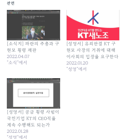
관련
[소식지] 파란의 주총과 구
[성명서] 유죄판결 KT 구
현모 횡령 재판
현모 사장의 거취에 대해
2022.04.07
이사회의 입장을 요구한다
"소식"에서
2022.01.20
"성명"에서
[성명서] 공금 횡령 사범이
국민기업 KT의 CEO직을
계속 수행해도 되는가
2022.01.28
"성명"에서