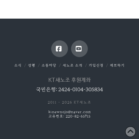
Facebook
YouTube
소식
성명
소통마당
새노조 소개
가입신청
제보하기
KT새노조 후원계좌
국민은행: 2424-0104-305834
2011 - 2026 KT새노조
ktnewnojo@naver.com
고유번호: 220-82-65715