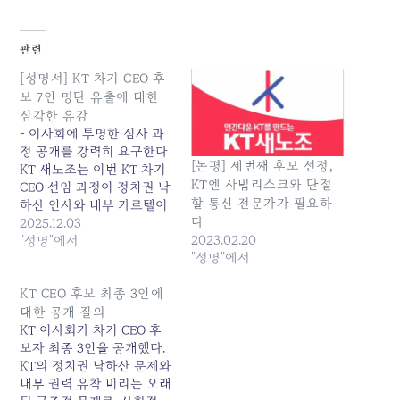
관련
[성명서] KT 차기 CEO 후
보 7인 명단 유출에 대한
심각한 유감
- 이사회에 투명한 심사 과
정 공개를 강력히 요구한다
[논평] 세번째 후보 선정,
KT 새노조는 이번 KT 차기
KT엔 사법리스크와 단절
CEO 선임 과정이 정치권 낙
할 통신 전문가가 필요하
하산 인사와 내부 카르텔이
다
라는 KT의 고질적인 악습을
2025.12.03
2023.02.20
근절하고 새로운 미래로 나
"성명"에서
"성명"에서
아가기 위한 중요한 전환점
이 되어야 함을 수차례 강조
KT CEO 후보 최종 3인에
해 왔다. 그러나 이사회의
공식 발표도 아닌 일부 언론
대한 공개 질의
보도를 통해 1차 7명의 압축
KT 이사회가 차기 CEO 후
후보자 명단이…
보자 최종 3인을 공개했다.
KT의 정치권 낙하산 문제와
내부 권력 유착 비리는 오래