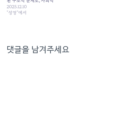
된 구조적 문제로, 사회적
신뢰 회복을 위해서는 모든
2025.12.10
후보 추천·선정 과정이 투명
"성명"에서
하게 공개되어야 한다는 것
이 KT 새노조의 일관된 입
장이다. 그러나 이번에 발표
된 최종 3인의 명단은 그동
안 후보자 중에서도 논란이
댓글을 남겨주세요
제기됐던 점들을 해소하지
못 한…