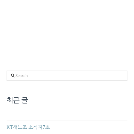
Search
최근 글
KT새노조 소식지7호