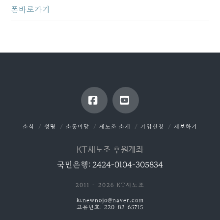
폰바로가기
Facebook
YouTube
소식
성명
소통마당
새노조 소개
가입신청
제보하기
KT새노조 후원계좌
국민은행: 2424-0104-305834
2011 - 2026 KT새노조
ktnewnojo@naver.com
고유번호: 220-82-65715