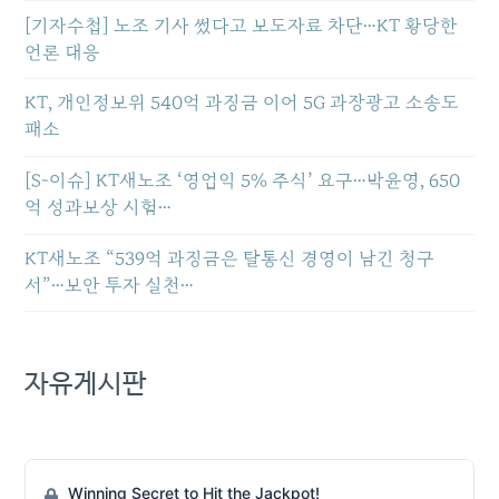
[기자수첩] 노조 기사 썼다고 보도자료 차단…KT 황당한
언론 대응
KT, 개인정보위 540억 과징금 이어 5G 과장광고 소송도
패소
[S-이슈] KT새노조 ‘영업익 5% 주식’ 요구…박윤영, 650
억 성과보상 시험…
KT새노조 “539억 과징금은 탈통신 경영이 남긴 청구
서”…보안 투자 실천…
자유게시판
Winning Secret to Hit the Jackpot!