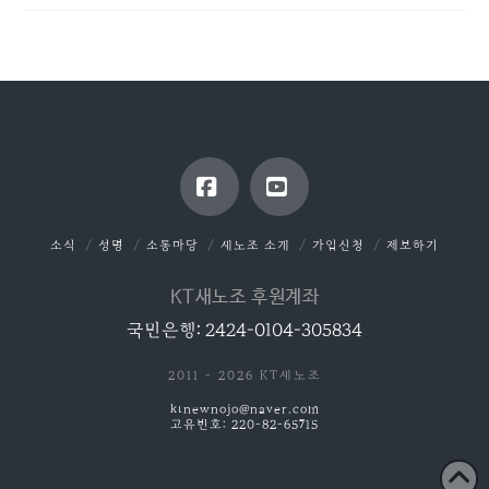
Facebook
YouTube
소식
성명
소통마당
새노조 소개
가입신청
제보하기
KT새노조 후원계좌
국민은행: 2424-0104-305834
2011 - 2026 KT새노조
ktnewnojo@naver.com
고유번호: 220-82-65715