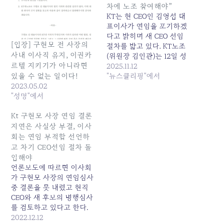
차에 노조 참여해야”
KT는 현 CEO인 김영섭 대
표이사가 연임을 포기하겠
다고 밝히며 새 CEO 선임
[입장] 구현모 전 사장의
절차를 밟고 있다. KT노조
사내 이사직 유지, 이권카
(위원장 김인관)는 12일 성
르텔 지키기가 아니라면
명을 내고 "이사후보추천위
2025.11.12
원회가 공정한 심사를 수행
"뉴스클리핑"에서
있을 수 없는 일이다!
할 수 있도록 노조가 구성원
2023.05.02
을... 원본 기사: KT노조 "차
"성명"에서
기 CEO 선임절차에 노조 참
여해야" 발행일: 2025-11-12
Kt 구현모 사장 연임 결론
10:10:00
지연은 사실상 부결, 이사
회는 연임 부적합 선언하
고 차기 CEO선임 절차 돌
입해야
언론보도에 따르면 이사회
가 구현모 사장의 연임심사
중 결론을 못 내렸고 현직
CEO와 새 후보의 병행심사
를 검토하고 있다고 한다.
내부 정보를 종합하면, 구
2022.12.12