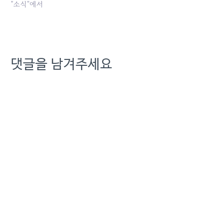
대표 연임 결정이 계속 늦춰
"소식"에서
진 이유는, 이사들 사이에
연임에 관한 이견이 커지고
있기 때문이며 이는 곧 지금
껏 구현모 사장과 함께 경영
과 관련된 의사결정을 해 온
댓글을 남겨주세요
이사들 사이에서도 연임…