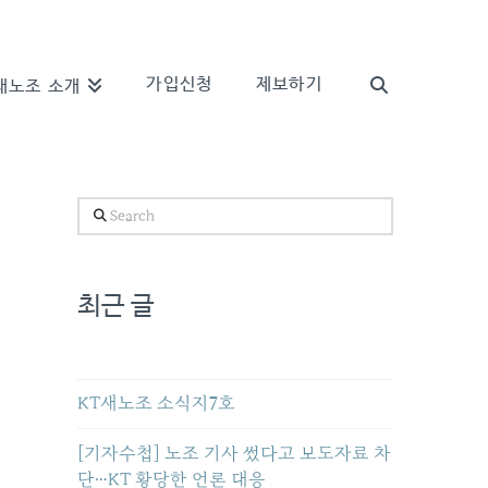
가입신청
제보하기
새노조 소개
Search
최근 글
KT새노조 소식지7호
[기자수첩] 노조 기사 썼다고 보도자료 차
단…KT 황당한 언론 대응