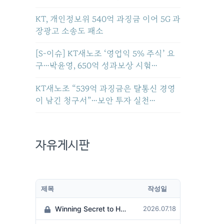
KT, 개인정보위 540억 과징금 이어 5G 과
장광고 소송도 패소
[S-이슈] KT새노조 ‘영업익 5% 주식’ 요
구…박윤영, 650억 성과보상 시험…
KT새노조 “539억 과징금은 탈통신 경영
이 남긴 청구서”…보안 투자 실천…
자유게시판
제목
작성일
Winning Secret to Hit the Jackpot!
2026.07.18