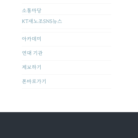
소통마당
KT새노조SNS뉴스
아카데미
연대 기관
제보하기
폰바로가기