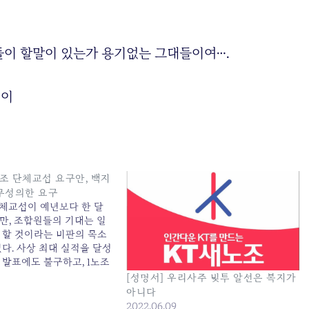
들이 할말이 있는가 용기없는 그대들이여….
신이
노조 단체교섭 요구안, 백지
무성의한 요구
 단체교섭이 예년보다 한 달
만, 조합원들의 기대는 일
 할 것이라는 비판의 목소
다. 사상 최대 실적을 달성
 발표에도 불구하고, 1노조
인상 요구안은 지난해 6.8%
[성명서] 우리사주 빚투 알선은 복지가
상률을 제시하며 실망감을
아니다
. 특히, 기본급과 동일하게
2022.06.09