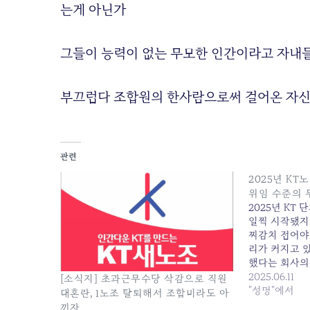
는게 아닌가
그들이 능력이 없는 무모한 인간이라고 자내
부끄럽다 조합원의 한사람으로써 걸어온 자
관련
2025년 KT
위임 수준의 
2025년 KT
일찍 시작됐지
찌감치 접어야
리가 커지고 있
했다는 회사의
의 6.3%임금
2025.06.11
[소식지] 초과근무수당 삭감으로 직원
보다 낮은 인
"성명"에서
대혼란, 1노조 탈퇴해서 조합비라도 아
안겨주고 있다
끼자