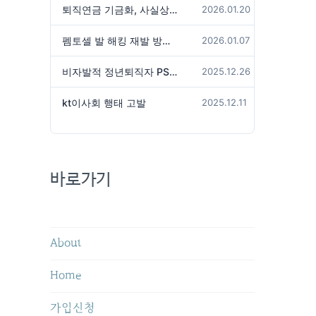
퇴직연금 기금화, 사실상 국가가 관리하겠다는 것인가?
2026.01.20
펨토셀 발 해킹 재발 방지 위해서는
2026.01.07
비자발적 정년퇴직자 PS성과급 미지급은 임금체불 아닌가?
2025.12.26
kt이사회 행태 고발
2025.12.11
바로가기
About
Home
가입신청