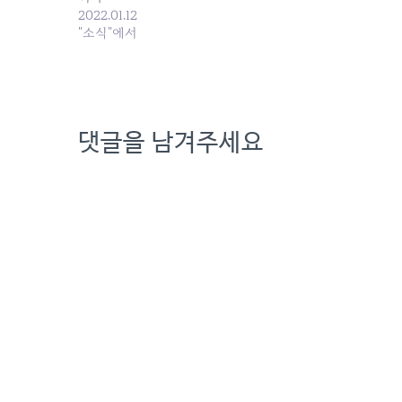
취급되는 성과
2022.01.12
가 과연 조합
"소식"에서
익을 가져다줄
댓글을 남겨주세요