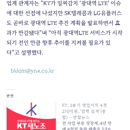
업계 관계자는 “KT가 일찌감치 ‘광대역 LTE’ 이슈
에 대한 선점에 나섰지만 SK텔레콤과 LG유플러스
도 곧바로 광대역 LTE 추진 계획을 발표하면서 효
과가 반감됐다”며 “아직 광대역LTE 서비스가 시작
되기 전인 만큼 향후 추이를 지켜볼 필요가 있
다”고 설명했다.
bkkim@yna.co.kr
관련
KT, 2분기 영업이익 4천
270억원..’깜짝 실적'(종
합) – 연합뉴스
전 사업 부문 성장세..4년 만
에 4천억 돌파 매출은 5조6