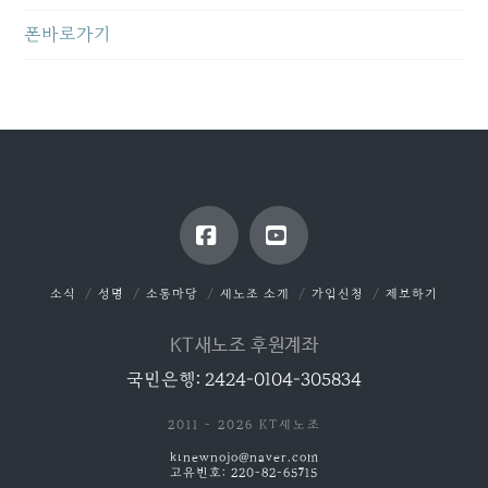
폰바로가기
Facebook
YouTube
소식
성명
소통마당
새노조 소개
가입신청
제보하기
KT새노조 후원계좌
국민은행: 2424-0104-305834
2011 - 2026 KT새노조
ktnewnojo@naver.com
고유번호: 220-82-65715