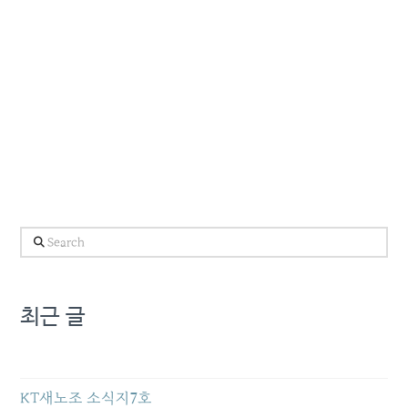
Search
최근 글
KT새노조 소식지7호