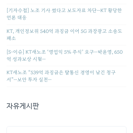
[기자수첩] 노조 기사 썼다고 보도자료 차단…KT 황당한
언론 대응
KT, 개인정보위 540억 과징금 이어 5G 과장광고 소송도
패소
[S-이슈] KT새노조 ‘영업익 5% 주식’ 요구…박윤영, 650
억 성과보상 시험…
KT새노조 “539억 과징금은 탈통신 경영이 남긴 청구
서”…보안 투자 실천…
자유게시판