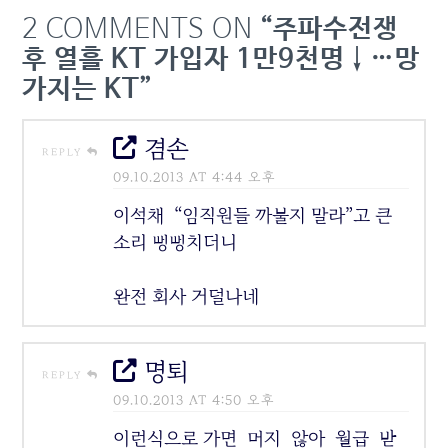
정부가 KT에 ‘5년내 30%
2 COMMENTS ON
“주파수전쟁
이상 투자(기지국 8700
국)’하라는 할당조건을 지키
후 열흘 KT 가입자 1만9천명↓…망
라고 요구한 것이다. 하지
가지는 KT”
만 KT가 이를 지킬 수 있을
지는 의문이다. KT가 확보
한…
겸손
REPLY
09.10.2013 AT 4:44 오후
이석채 “임직원들 까불지 말라”고 큰
소리 뻥뻥치더니
완전 회사 거덜나네
명퇴
REPLY
09.10.2013 AT 4:50 오후
이런식으로 가면 머지 않아 월급 받