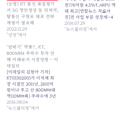
(논평) KT 통신 품질평가
천776억원 4.5%↑..ARPU 역
서 5G 망안정성 등 뒤쳐져,
대 최고[연합뉴스 자료사
탈통신 구현모 대표 전략
진]전 사업 부문 성장세…4
재평가 필요해
년 만에 4천억 돌파매출은
2016.07.29
2022.12.29
5조6천776억원 4.5%↑…
"뉴스클리핑"에서
"성명"에서
ARPU 역대 최고·(서울=연
합뉴스) 고현실 기자 = KT
‘알박기’ 역풍?.. KT,
가 4년 만에 분기 영업이익
4천억원을 돌파하면서 '깜
800MHz 주파수 투자 안
짝 실적'을 기록했다.KT는
해 미래부서 시정명령 – 이
연결 기준 2분기 영업이익
데일리
이 4천270억원으로 작년 2
[이데일리 김현아 기자]
분기보다 15.8% 증가했다고
KT(030200)가 이석채 회
29일 공시했다. KT의 영업
장 시절인 2011년, 2610억
이익이 4천억원…
원이나 주고 산 800㎒대
역(10㎒폭) 주파수에 3년
이 넘도록 전혀 투자하지 않
2016.08.04
아 미래창조과학부로부터
"뉴스클리핑"에서
시정명령을 받았다. 가뜩이
나 통신회사들이 설비투자
를 줄여 장비업계의 경영난
이 심각해지고 있는 가운데