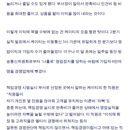
늘리거나 줄일 수도 있게 됐다
.
부서장이 알아서 판촉비나 인건비 등 비
용을 최대한 줄이고
,
상품을 팔아 이익을 많이 내라는 것이다
.
이렇게 이익에 목맬 수밖에 없는 건 케이티의 요즘 형편 탓이다
. 2
분기
실적 발표에서 케이티는 이동통신
3
사 가운데 유일하게 전 분기보다 영
업이익과 가입자 수가 줄어들었다
.
더구나 이 달 초에는 일주일 동안 방
송통신위원회로부터
‘
나홀로
’
영업정지를 당하는 바람에 가입자
6
만여
명을 경쟁업체에 뺏겼다
.
책임경영 시범실시 부서로 선정된 곳에서 일하는 케이티의 한 직원은
“
직원들이
자기 개인돈 몇 만원을 얹어줘 고객을 유치하는 이른바
‘
자뻑
’
도
종종 하는데
,
책임경영 실시로 판촉비가 줄어든 상태에서 영업실적을
높이려면 자뻑을 늘릴 수밖에 없다
”
고 털어놨다
.
이 직원은
“
이석채 회
장 등 고위직들은 엘티이 경쟁에서 뒤쳐지는 등의
잘못된 경영판단에 책임지지 않으면서
,
책임경영이랍시고 아래 있는 직