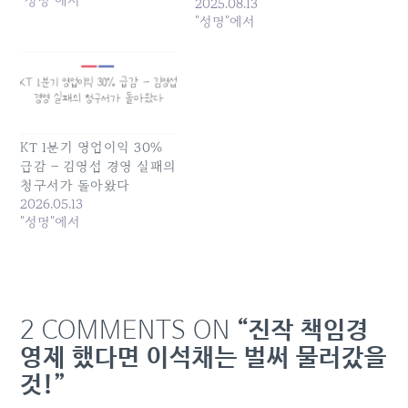
"성명"에서
념비적인 성과를 발표하였
2025.08.13
다. 그러나 이러한 외형적
"성명"에서
성과의 배경과 그 이면에 숨
겨진 우려 사항들을 면밀히
분석할 필요가 있다. 1. ‘역
대 최대’ 실적의 숨겨진 배
경: 일회성 이익과 비용 효
율화의 착시 KT의 2025년
KT 1분기 영업이익 30%
2분기…
급감 – 김영섭 경영 실패의
청구서가 돌아왔다
2026.05.13
"성명"에서
2 COMMENTS ON
“진작 책임경
영제 했다면 이석채는 벌써 물러갔을
것!”