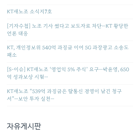
KT새노조 소식지7호
[기자수첩] 노조 기사 썼다고 보도자료 차단…KT 황당한
언론 대응
KT, 개인정보위 540억 과징금 이어 5G 과장광고 소송도
패소
[S-이슈] KT새노조 ‘영업익 5% 주식’ 요구…박윤영, 650
억 성과보상 시험…
KT새노조 “539억 과징금은 탈통신 경영이 남긴 청구
서”…보안 투자 실천…
자유게시판