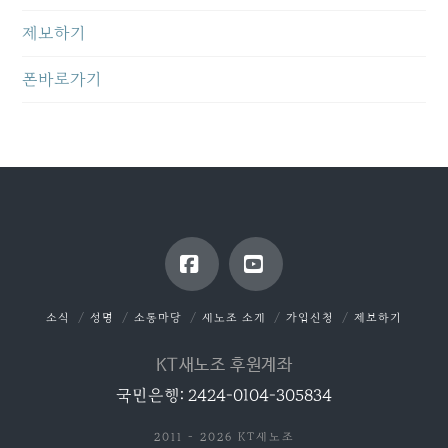
제보하기
폰바로가기
Facebook
YouTube
소식
성명
소통마당
새노조 소개
가입신청
제보하기
KT새노조 후원계좌
국민은행: 2424-0104-305834
2011 - 2026 KT새노조