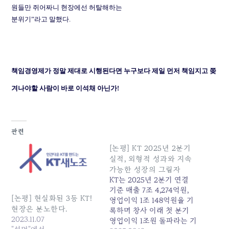
원들만 쥐어짜니 현장에선 허탈해하는
분위기
”
라고 말했다
.
책임경영제가 정말 제대로 시행된다면 누구보다 제일 먼저 책임지고 쫒
겨나야할 사람이 바로 이석채 아닌가!
관련
[논평] KT 2025년 2분기
실적, 외형적 성과와 지속
가능한 성장의 그림자
KT는 2025년 2분기 연결
기준 매출 7조 4,274억원,
[논평] 현실화된 3등 KT!
영업이익 1조 148억원을 기
현장은 분노한다.
록하며 창사 이래 첫 분기
2023.11.07
영업이익 1조원 돌파라는 기