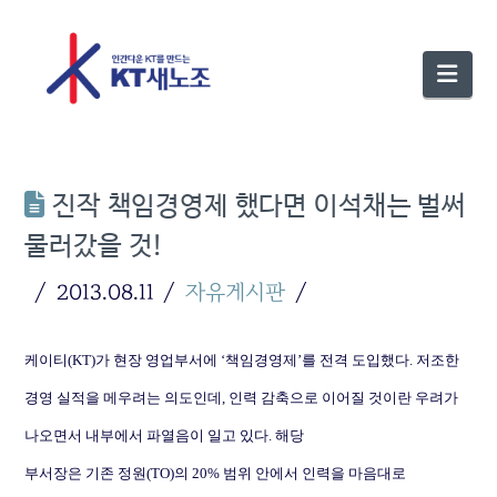
Nav
진작 책임경영제 했다면 이석채는 벌써
물러갔을 것!
2013.08.11
자유게시판
케이티
(KT)
가 현장 영업부서에
‘
책임경영제
’
를 전격 도입했다
.
저조한
경영 실적을 메우려는 의도인데
,
인력 감축으로 이어질 것이란 우려가
나오면서 내부에서 파열음이 일고 있다
.
해당
부서장은 기존 정원
(TO)
의
20%
범위 안에서 인력을 마음대로