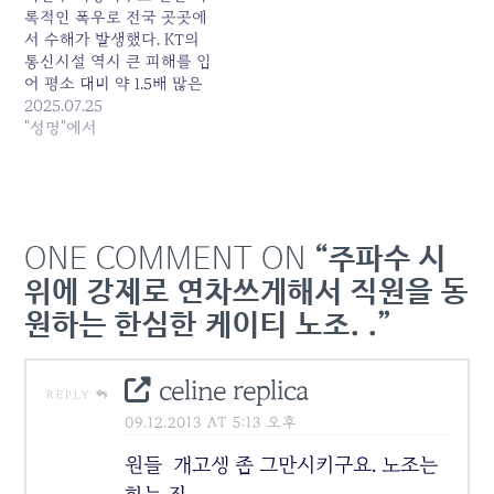
토탈영업TF라는 조직에 강
록적인 폭우로 전국 곳곳에
제로 배치된 상황이다.그동
서 수해가 발생했다. KT의
안 자신이…
통신시설 역시 큰 피해를 입
어 평소 대비 약 1.5배 많은
통신 장애가 발생했다. 그러
2025.07.25
나 일주일이 지난 지금까지
"성명"에서
도 KT는 통신 장애를 제대
로 복구하지 못하고 있다.
이에 KT는 장애 복구와 무
관한 부서에까지 메일을 보
내 복구 인력을 모집하는 실
ONE COMMENT ON
“주파수 시
정이다. 폭우라는 자연재해
가 주요 원인이지만,…
위에 강제로 연차쓰게해서 직원을 동
원하는 한심한 케이티 노조. .”
celine replica
REPLY
09.12.2013 AT 5:13 오후
원들 개고생 좀 그만시키구요. 노조는