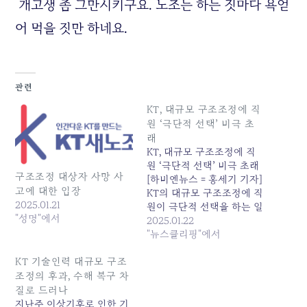
개고생 좀 그만시키구요. 노조는 하는 짓마다 욕얻
어 먹을 짓만 하네요.
관련
KT, 대규모 구조조정에 직
원 ‘극단적 선택’ 비극 초
래
KT, 대규모 구조조정에 직
원 ‘극단적 선택’ 비극 초래
구조조정 대상자 사망 사
[하비엔뉴스 = 홍세기 기자]
고에 대한 입장
KT의 대규모 구조조정에 직
2025.01.21
원이 극단적 선택을 하는 일
"성명"에서
이 발생해 충격을 주고 있
2025.01.22
다. KT는 최근 AICT 기업으
"뉴스클리핑"에서
로 사업구조 전환을 목표로
대규모 구조조정을 진행하
KT 기술인력 대규모 구조
고 있다. 이 과정에서 4500
조정의 후과, 수해 복구 차
여명이 회사를 떠났고, 이에
질로 드러나
반대해 버티던 2500여명은
지난주 이상기후로 인한 기