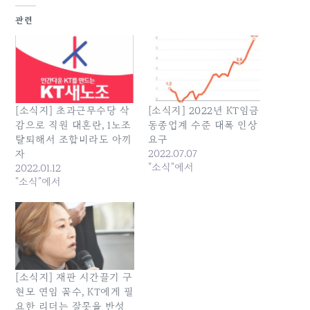
관련
[소식지] 초과근무수당 삭
[소식지] 2022년 KT임금
감으로 직원 대혼란, 1노조
동종업계 수준 대폭 인상
탈퇴해서 조합비라도 아끼
요구
2022.07.07
자
"소식"에서
2022.01.12
"소식"에서
[소식지] 재판 시간끌기 구
현모 연임 꼼수, KT에게 필
요한 리더는 잘못을 반성