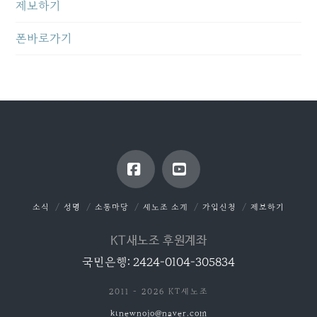
제보하기
폰바로가기
Facebook
YouTube
소식
성명
소통마당
새노조 소개
가입신청
제보하기
KT새노조 후원계좌
국민은행: 2424-0104-305834
2011 - 2026 KT새노조
ktnewnojo@naver.com