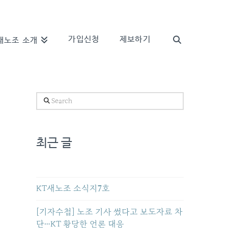
가입신청
제보하기
새노조 소개
Search
최근 글
KT새노조 소식지7호
[기자수첩] 노조 기사 썼다고 보도자료 차
단…KT 황당한 언론 대응