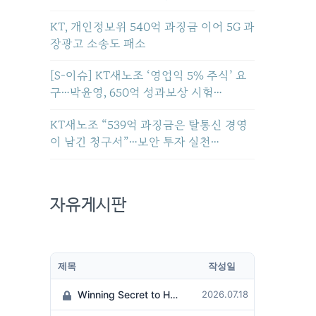
KT, 개인정보위 540억 과징금 이어 5G 과
장광고 소송도 패소
[S-이슈] KT새노조 ‘영업익 5% 주식’ 요
구…박윤영, 650억 성과보상 시험…
KT새노조 “539억 과징금은 탈통신 경영
이 남긴 청구서”…보안 투자 실천…
자유게시판
제목
작성일
Winning Secret to Hit the Jackpot!
2026.07.18