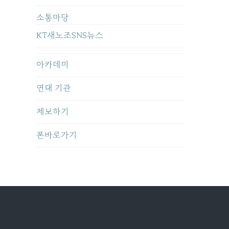
소통마당
KT새노조SNS뉴스
아카데미
연대 기관
제보하기
폰바로가기