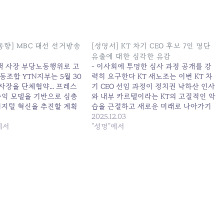
동향] MBC 대선 선거방송
[성명서] KT 차기 CEO 후보 7인 명단
유출에 대한 심각한 유감
김백 사장 부당노동행위로 고
- 이사회에 투명한 심사 과정 공개를 강
조합 YTN지부는 5월 30
력히 요구한다 KT 새노조는 이번 KT 차
 사장을 단체협약... 프레스
기 CEO 선임 과정이 정치권 낙하산 인사
수익 모델을 기반으로 심층
와 내부 카르텔이라는 KT의 고질적인 악
디지털 혁신을 추진할 계획
습을 근절하고 새로운 미래로 나아가기
.. 원본 기사: [주간 미디어
위한 중요한 전환점이 되어야 함을 수차
2025.12.03
대선 선거방송 시청률 1위 外
에서
례 강조해 왔다. 그러나 이사회의 공식 발
"성명"에서
6-05 00:38:00
표도 아닌 일부 언론 보도를 통해 1차 7명
의 압축 후보자 명단이…