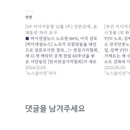
관련
[AP 미디어동향 12월 1주] 언론단체, 윤
[주간 미디어
대통령 하야 요구
시청률 1위 外
■ 파이낸셜뉴스 노조원 84%, 이직 검토
YTN 노조, 
[파이낸셜뉴스] 노조가 조합원들을 대상
소 전국언론노동
으로 설문조사한 결과... ▷ 편집기자협회,
일, 김백 YTN
새 CI 새 캐릭터 공개 창립 60주년을 맞
가제트는 새 
은 사단법인 [한국편집기자협회]가 새로
보도 강화와 
운 변화와... 원본 기사: [AP 미디어동향
2024.12.04
이며, 만족하지.
2025.06.05
12월 1주] 언론단체, 윤대통령 하야 요구
"뉴스클리핑"에서
동향] MBC 
"뉴스클리핑"
발행일: 2024-12-04 01:00:00
발행일: 2025-0
댓글을 남겨주세요