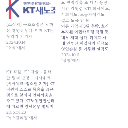
모 인력감축 또 다시 등장
시킨 김영섭 KT! 회사에도,
사회에도, 노동자에게도
결코 도움 안 돼
[소식지] 구조조정은 낙하
이통 가입자 3위 추락, 흐지
산 경영진부터, 이제 KT는
부지된 이권카르텔 척결 등
우리가 지키자
내부 개혁 실패, 티메프 사
2024.10.14
태 연루된 계열사의 대규모
"소식"에서
영업손실 등 아무런 실적도
존재감도 보여주지 못한 김
2024.10.11
영섭 사장이 이미 수 차례
"성명"에서
걸쳐 실패가 검증된 대규모
인력 감축 카드를 꺼내 들었
KT 직원 ‘또’ 자살… 올해
다. 한마디로 자신의 연임을
만 벌써 12명 – 시사위크
위한 실적 포장 용이라고 밖
[시사위크=정소현 기자] KT
에는 볼 수 없는 졸속적이고
직원이 스스로 목숨을 끊은
일방적인…
것으로 알려져 안타까움을
주고 있다. KT노동인권센터
에 따르면 강남본부 평택지
사 소속 근로자 A씨(58)는
2016.08.23
지난 19일 오후 6시경, 자신
"뉴스클리핑"에서
의 승용차 안에서 스스로 목