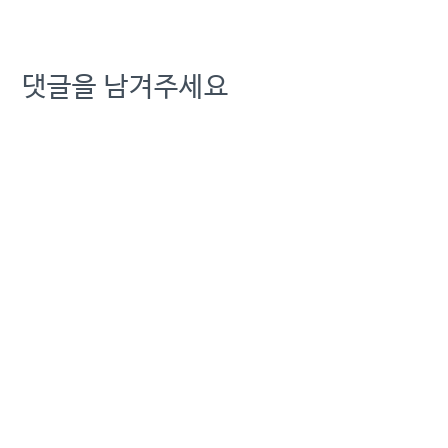
숨을 끊은 채 발견됐다. A씨
는 법인 상대 영업 업무를
담당했던 것으로 알려졌다.
KT노동인권센터 측은 “유
댓글을 남겨주세요
족들은 고인이 자살할 이유
가 적어도 가정 내에는 없었
다고 주장한다”며…