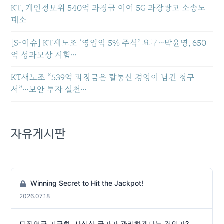
KT, 개인정보위 540억 과징금 이어 5G 과장광고 소송도
패소
[S-이슈] KT새노조 ‘영업익 5% 주식’ 요구…박윤영, 650
억 성과보상 시험…
KT새노조 “539억 과징금은 탈통신 경영이 남긴 청구
서”…보안 투자 실천…
자유게시판
Winning Secret to Hit the Jackpot!
2026.07.18
퇴직연금 기금화, 사실상 국가가 관리하겠다는 것인가?