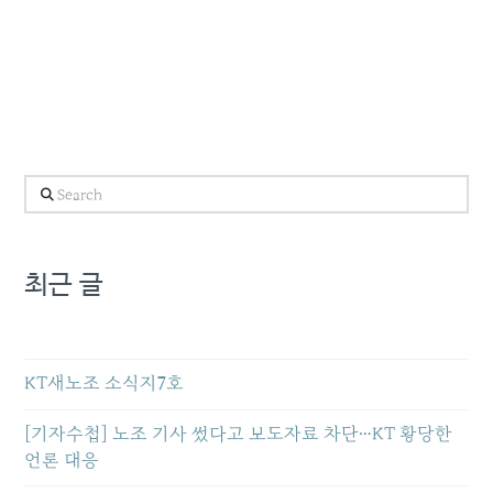
Search
최근 글
KT새노조 소식지7호
[기자수첩] 노조 기사 썼다고 보도자료 차단…KT 황당한
언론 대응