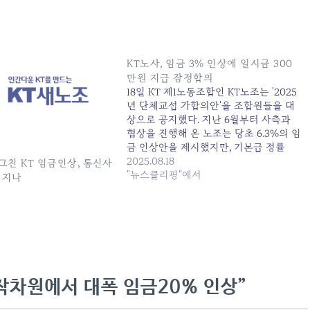
KT노사, 임금 3% 인상에 일시금 300
만원 지급 잠정합의
18일 KT 제1노동조합인 KT노조는 '2025
년 단체교섭 가합의안'을 조합원들을 대
상으로 공지했다. 지난 6월부터 사측과
협상을 진행해 온 노조는 당초 6.3%의 임
금 인상안을 제시했지만, 기본급 정률
3% 인상 및 일시금... 원본 기사: KT노사,
2025.08.18
 그친 KT 임금인상, 통신사
임금 3% 인상에 일시금 300만원 지급
"뉴스클리핑"에서
어지나
잠정합의 발행일: 2025-08-18 06:26:00
작차원에서 대폭 임금20% 인상”