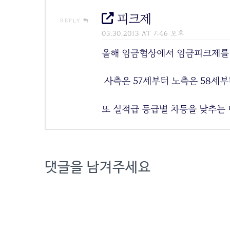
피크제
REPLY
03.30.2013 AT 7:46 오후
올해 임금협상에서 임금피크제를
사측은 57세부터 노측은 58세
또 실적급 등급별 차등을 낮추는
댓글을 남겨주세요