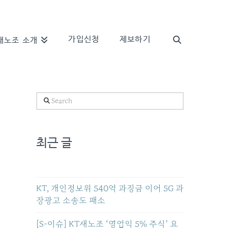
가입신청
제보하기
새노조 소개
Search
최근 글
KT, 개인정보위 540억 과징금 이어 5G 과
장광고 소송도 패소
[S-이슈] KT새노조 ‘영업익 5% 주식’ 요