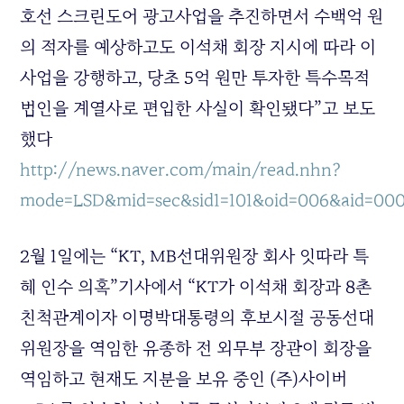
호선 스크린도어 광고사업을 추진하면서 수백억 원
의 적자를 예상하고도 이석채 회장 지시에 따라 이
사업을 강행하고, 당초 5억 원만 투자한 특수목적
법인을 계열사로 편입한 사실이 확인됐다”고 보도
했다
http://news.naver.com/main/read.nhn?
mode=LSD&mid=sec&sid1=101&oid=006&aid=00
2월 1일에는 “KT, MB선대위원장 회사 잇따라 특
혜 인수 의혹”기사에서 “KT가 이석채 회장과 8촌
친척관계이자 이명박대통령의 후보시절 공동선대
위원장을 역임한 유종하 전 외무부 장관이 회장을
역임하고 현재도 지분을 보유 중인 (주)사이버