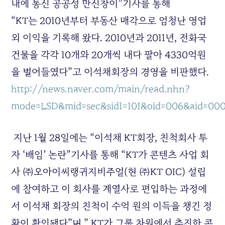
내에 통신 공공성 만신창이”기사를 통해
“KT는 2010년부터 부동산 매각으로 엄청난 영업
외 이익을 기록해 왔다. 2010년과 2011년, 전화국
건물을 각각 10개와 20개씩 내다 팔아 4330억원
을 벌어들였다”고 이석채회장의 경영을 비판했다.
http://news.naver.com/main/read.nhn?
mode=LSD&mid=sec&sid1=101&oid=006&aid=00
지난 1월 28일에는 “이석채 KT회장, 친척회사 투
자 ‘배임’ 논란”기사를 통해 “KT가 콘텐츠 사업 회
사 ㈜오아이씨랭귀지비주얼(현 ㈜KT OIC) 설립
에 참여하고 이 회사를 계열사로 편입하는 과정에
서 이석채 회장의 친척이 수억 원의 이득을 챙긴 정
황이 확인됐다”며 ” KT가 그룹 차원에서 추진한 콘