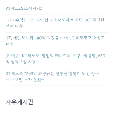
KT새노조 소식지7호
[기자수첩] 노조 기사 썼다고 보도자료 차단…KT 황당한
언론 대응
KT, 개인정보위 540억 과징금 이어 5G 과장광고 소송도
패소
[S-이슈] KT새노조 ‘영업익 5% 주식’ 요구…박윤영, 650
억 성과보상 시험…
KT새노조 “539억 과징금은 탈통신 경영이 남긴 청구
서”…보안 투자 실천…
자유게시판