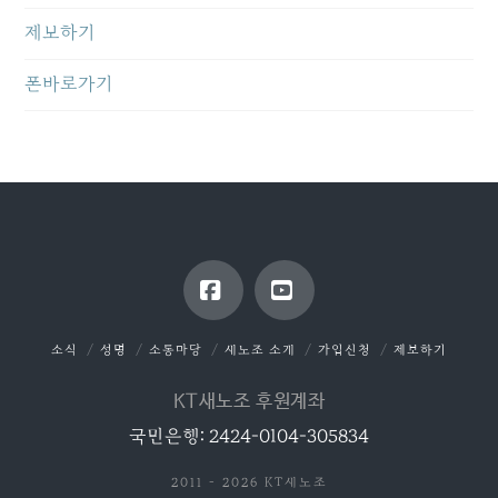
제보하기
폰바로가기
Facebook
YouTube
소식
성명
소통마당
새노조 소개
가입신청
제보하기
KT새노조 후원계좌
국민은행: 2424-0104-305834
2011 - 2026 KT새노조