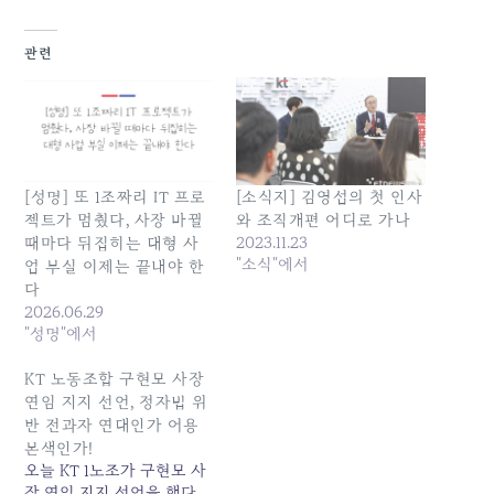
관련
[성명] 또 1조짜리 IT 프로
[소식지] 김영섭의 첫 인사
젝트가 멈췄다, 사장 바뀔
와 조직개편 어디로 가나
2023.11.23
때마다 뒤집히는 대형 사
"소식"에서
업 부실 이제는 끝내야 한
다
2026.06.29
"성명"에서
KT 노동조합 구현모 사장
연임 지지 선언, 정자법 위
반 전과자 연대인가 어용
본색인가!
오늘 KT 1노조가 구현모 사
장 연임 지지 선언을 했다.