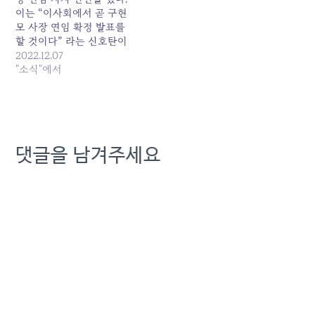
이는 “이사회에서 곧 구현
모 사장 연임 확정 발표를
할 것이다” 라는 신호탄이
다. 과거 사례를 볼때 연임
2022.12.07
확정 시기가 임박하고 CEO
"소식"에서
리스크가 불거져 연임 반대
여론이 높아질 즈음이면 제1
노조는 다수임을 내세워 회
장 연임을 적극 지지 한다는
성명을 발표했다. 회장의
댓글을 남겨주세요
불법행위에 대한 시민사회
의 불신이…