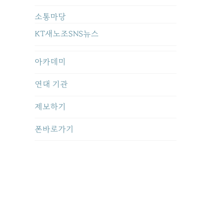
소통마당
KT새노조SNS뉴스
아카데미
연대 기관
제보하기
폰바로가기