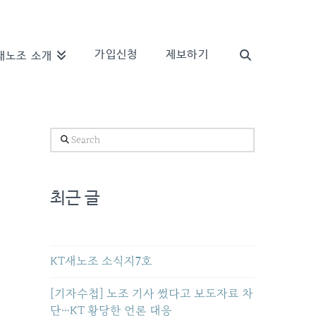
가입신청
제보하기
새노조 소개
Search
최근 글
KT새노조 소식지7호
[기자수첩] 노조 기사 썼다고 보도자료 차
단…KT 황당한 언론 대응