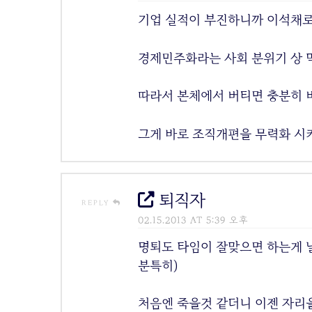
기업 실적이 부진하니까 이석채
경제민주화라는 사회 분위기 상 
따라서 본체에서 버티면 충분히 버
그게 바로 조직개편을 무력화 시
퇴직자
REPLY
02.15.2013 AT 5:39 오후
명퇴도 타임이 잘맞으면 하는게 날
분특히)
처음엔 죽을것 같더니 이젠 자리