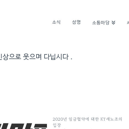
소식
성명
소통마당
상으로 웃으며 다닙시다 .
2020년 임금협약에 대한 KT새노조의
입장