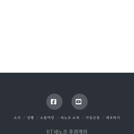
Facebook
YouTube
소식
성명
소통마당
새노조 소개
가입신청
제보하기
KT새노조 후원계좌