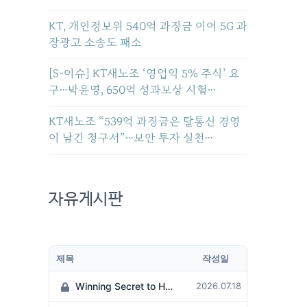
KT, 개인정보위 540억 과징금 이어 5G 과
장광고 소송도 패소
[S-이슈] KT새노조 ‘영업익 5% 주식’ 요
구…박윤영, 650억 성과보상 시험…
KT새노조 “539억 과징금은 탈통신 경영
이 남긴 청구서”…보안 투자 실천…
자유게시판
제목
작성일
Winning Secret to Hit the Jackpot!
2026.07.18