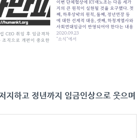
이번 단체협상에 KT새노조는 다음 세가
지의 큰 원칙이 실현될 것을 요구했다. 첫
째, 하후상박의 원칙, 둘째, 정년연장 등
에 대한 선제적 대응, 셋째, 하청계열사와
사회연대임금이 반영되어야 한다는 내용
이다. 먼저 하후상박 부분에서, 협약임금
2020.09.23
섭 CEO 취임 후 임금격차
인상율 '정률' 2%(고과인상분 제외)라는
"소식"에서
 조직으로 개편이 중요한
결과에 KT새노조는 반대하는 입장이다.
한국은 OECD주요선진국 중 대기업 신입
사원과 장기근속자의 임금격차가 심하기
로 악명 높다. 이명박, 박근혜, 문재인…
 저지하고 정년까지 임금인상으로 웃으며