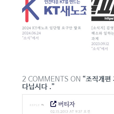
2024 KT새노조 임단협 요구안 발표
[소식지] 김영
2024.06.24
해소와 일하는
"소식"에서
과제
2023.09.12
"소식"에서
2 COMMENTS ON
“조직개편
다닙시다 .”
버티자
REPLY
02.15.2013 AT 9:37 오전