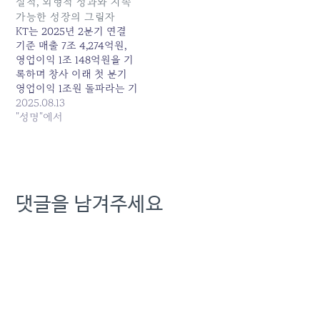
실적, 외형적 성과와 지속
가능한 성장의 그림자
KT는 2025년 2분기 연결
기준 매출 7조 4,274억원,
영업이익 1조 148억원을 기
록하며 창사 이래 첫 분기
영업이익 1조원 돌파라는 기
념비적인 성과를 발표하였
2025.08.13
다. 그러나 이러한 외형적
"성명"에서
성과의 배경과 그 이면에 숨
겨진 우려 사항들을 면밀히
분석할 필요가 있다. 1. ‘역
대 최대’ 실적의 숨겨진 배
경: 일회성 이익과 비용 효
댓글을 남겨주세요
율화의 착시 KT의 2025년
2분기…