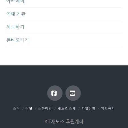
아카데미
연대 기관
제보하기
폰바로가기
Facebook
YouTube
소식
성명
소통마당
새노조 소개
가입신청
제보하기
KT새노조 후원계좌