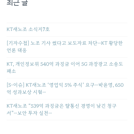
최근 글
KT새노조 소식지7호
[기자수첩] 노조 기사 썼다고 보도자료 차단…KT 황당한
언론 대응
KT, 개인정보위 540억 과징금 이어 5G 과장광고 소송도
패소
[S-이슈] KT새노조 ‘영업익 5% 주식’ 요구…박윤영, 650
억 성과보상 시험…
KT새노조 “539억 과징금은 탈통신 경영이 남긴 청구
서”…보안 투자 실천…