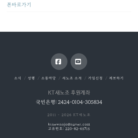
폰바로가기
Facebook
YouTube
소식
성명
소통마당
새노조 소개
가입신청
제보하기
KT새노조 후원계좌
국민은행: 2424-0104-305834
2011 - 2026 KT새노조
ktnewnojo@naver.com
고유번호: 220-82-65715