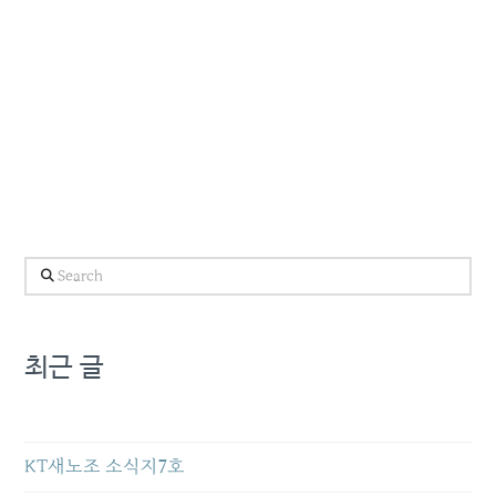
Search
최근 글
KT새노조 소식지7호