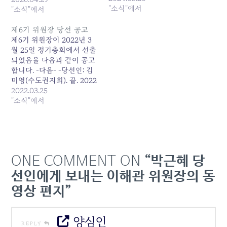
"소식"에서
2026년 4월 29일 KT새노
"소식"에서
동조합선거관리위원회
제6기 위원장 당선 공고
제6기 위원장이 2022년 3
월 25일 정기총회에서 선출
되었음을 다음과 같이 공고
합니다. -다음- -당선인: 김
미영(수도권지회). 끝. 2022
년 3월 25일 KT새노동조합
2022.03.25
선거관리위원회
"소식"에서
ONE COMMENT ON
“박근혜 당
선인에게 보내는 이해관 위원장의 동
영상 편지”
양심인
REPLY