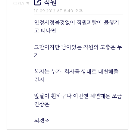
직원
REPLY
10.09.2012 AT 8:40 오후
인정사정볼것없이 직원피빨아 몴챙기
고 떠나면
그만이지만 남아있는 직원의 고충은 누
가
복지는 누가 회사를 상대로 대변해줄
런지
앞날이 훤하구나 이번엔 체면때문 조금
인상은
되겠죠