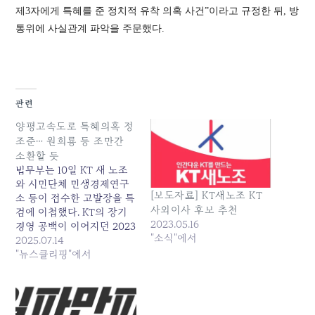
제3자에게 특혜를 준 정치적 유착 의혹 사건”이라고 규정한 뒤, 방
통위에 사실관계 파악을 주문했다.
관련
양평고속도로 특혜의혹 정
조준… 원희룡 등 조만간
소환할 듯
법무부는 10일 KT 새 노조
와 시민단체 민생경제연구
[보도자료] KT새노조 KT
소 등이 접수한 고발장을 특
사외이사 후보 추천
검에 이첩했다. KT의 장기
2023.05.16
경영 공백이 이어지던 2023
"소식"에서
년 8월 ‘낙하산’ 논란이 일
2025.07.14
던 김영섭 사장이 갑작스럽
"뉴스클리핑"에서
게 낙점된 배경에 윤 전 대
통령... 원본 기사: 양평고속
도로 특혜의혹 정조준… 원
희룡 등 조만간 소환할 듯