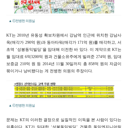
▲ ⓒ전병헌 의원실
KT는 2010년 유동성 확보차원에서 강남역 인근에 위치한 강남사
옥(매각가 290억 원)과 동아타워(매각가 171억 원)를 매각하고, 서
초역 ‘성봉동익빌딩’을 임대해 이전한 바 있다. 이 계약으로 KT는
월 임대료 6억3200억 원과 건물소유주에게 빌려준 274억 원, 임대
보증금 210억 원 등 2014년 11월 30일까지 총 858억 원의 자금이
묶이거나 낭비됐다는 게 전병헌 의원의 주장이다.
▲ ⓒ전병헌 의원실
문제는 KT의 이러한 결정으로 실질적인 이득을 본 사람이 있다는
의혹이다. KT가 임대한 ‘성봉동익빌딩’ 건물주 동익엔지니어링