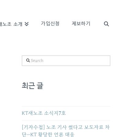
가입신청
제보하기
새노조 소개
Search
최근 글
KT새노조 소식지7호
[기자수첩] 노조 기사 썼다고 보도자료 차
단…KT 황당한 언론 대응