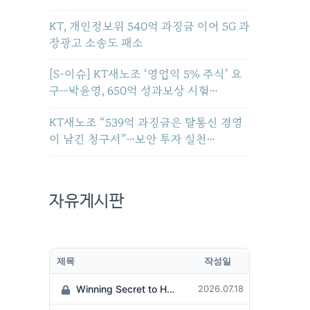
KT, 개인정보위 540억 과징금 이어 5G 과
장광고 소송도 패소
[S-이슈] KT새노조 ‘영업익 5% 주식’ 요
구…박윤영, 650억 성과보상 시험…
KT새노조 “539억 과징금은 탈통신 경영
이 남긴 청구서”…보안 투자 실천…
자유게시판
제목
작성일
Winning Secret to Hit the Jackpot!
2026.07.18