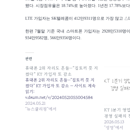
됐다. 시장점유율은 18.74%로 높아졌다. 1년전 17.78
LTE 가입자는 SK텔레콤이 412만9311명으로 가장 많고 △L
한편 7월말 기준 국내 스마트폰 가입자는 2928만5310명이
934만9582명, 566만9356명이다.
관련
휴대폰 2위 자리도 흔들…”집토끼 못 지
켰다” KT 가입자 또 감소
휴대폰 2위 자리도 흔들…"집토끼 못 지
켰다" KT 가입자 또 감소 — 사이트 계속
읽기:
v.daum.net/v/20240521055004584
2024.05.21
"뉴스클리핑"에서
KT 1분기 영
경영 실패의 
2026.05.13
"성명"에서