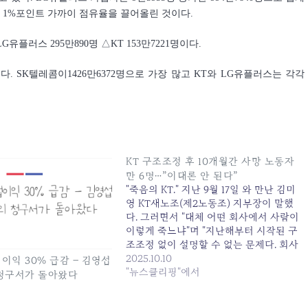
%보다 1%포인트 가까이 점유율을 끌어올린 것이다.
G유플러스 295만890명 △KT 153만7221명이다.
다. SK텔레콤이1426만6372명으로 가장 많고 KT와 LG유플러스는 각각
KT 구조조정 후 10개월간 사망 노동자
만 6명…”이대론 안 된다”
"죽음의 KT." 지난 9월 17일 와 만난 김미
영 KT새노조(제2노동조) 지부장이 말했
다. 그러면서 "대체 어떤 회사에서 사람이
이렇게 죽느냐"며 "지난해부터 시작된 구
조조정 없이 설명할 수 없는 문제다. 회사
의... 원본 기사: KT 구조조정 후 10개월간
2025.10.10
업이익 30% 급감 – 김영섭
사망 노동자만 6명..."이대론 안 된다" 발
"뉴스클리핑"에서
청구서가 돌아왔다
행일: 2025-10-10 06:56:00