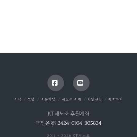
Facebook
YouTube
소식
성명
소통마당
새노조 소개
가입신청
제보하기
KT새노조 후원계좌
국민은행: 2424-0104-305834
2011 - 2026 KT새노조