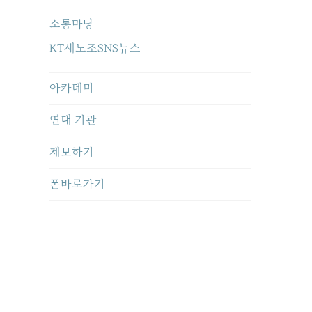
소통마당
KT새노조SNS뉴스
아카데미
연대 기관
제보하기
폰바로가기