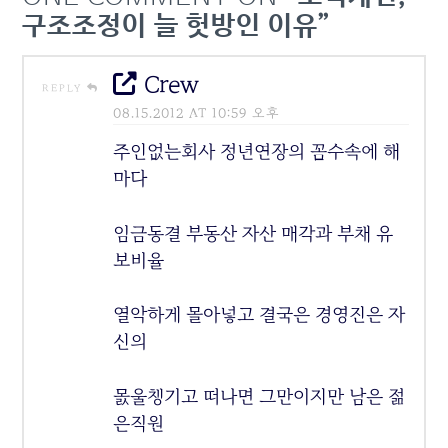
구조조정이 늘 헛방인 이유”
Crew
REPLY
08.15.2012 AT 10:59 오후
주인없는회사 정년연장의 꼼수속에 해
마다
임금동결 부동산 자산 매각과 부채 유
보비율
열악하게 몰아넣고 결국은 경영진은 자
신의
몴울챙기고 떠나면 그만이지만 남은 젊
은직원