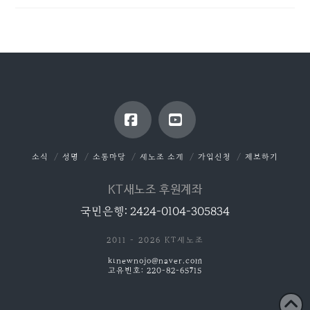
Facebook
YouTube
소식
성명
소통마당
새노조 소개
가입신청
제보하기
KT새노조 후원계좌
국민은행: 2424-0104-305834
2011 - 2026 KT새노조
ktnewnojo@naver.com
고유번호: 220-82-65715