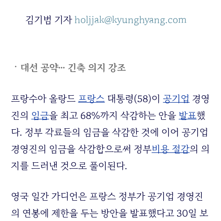
김기범 기자
holjjak@kyunghyang.com
ㆍ대선 공약… 긴축 의지 강조
프랑수아 올랑드
프랑스
대통령(58)이
공기업
경영
진의
임금
을 최고 68%까지 삭감하는 안을
발표
했
다. 정부 각료들의 임금을 삭감한 것에 이어 공기업
경영진의 임금을 삭감함으로써 정부
비용 절감
의 의
지를 드러낸 것으로 풀이된다.
영국 일간 가디언은 프랑스 정부가 공기업 경영진
의 연봉에 제한을 두는 방안을 발표했다고 30일 보