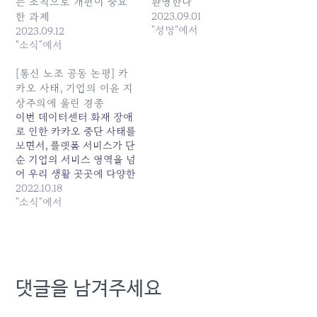
는 조직으로 개편이 중요
환영한다
2023.09.01
한 과제
"성명"에서
2023.09.12
"소식"에서
[통신 노조 공동 논평] 카
카오 사태, 기업의 이윤 지
상주의에 울린 경종
이번 데이터센터 화재 장애
로 인한 카카오 중단 사태를
보면서, 플랫폼 서비스가 단
순 기업의 서비스 영역을 넘
어 우리 생활 곳곳에 다양한
이해관계에 영향을 미치는
2022.10.18
공적 영역을 담당하고 있음
"소식"에서
을 확인하게 되었다. 과거
통신사들의 대규모 통신 중
단 사태에 버금가는 사회적
혼란과 피해를 놓고, 앞으로
플랫폼 기업의 공적 책임 역
댓글을 남겨주세요
시 부각 되고 있는 분위기
다.…