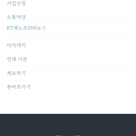
가입신청
소통마당
KT새노조SNS뉴스
아카데미
연대 기관
제보하기
폰바로가기