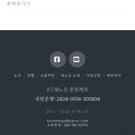
폰바로가기
Facebook
YouTube
소식
성명
소통마당
새노조 소개
가입신청
제보하기
KT새노조 후원계좌
국민은행: 2424-0104-305834
2011 - 2026 KT새노조
ktnewnojo@naver.com
고유번호: 220-82-65715