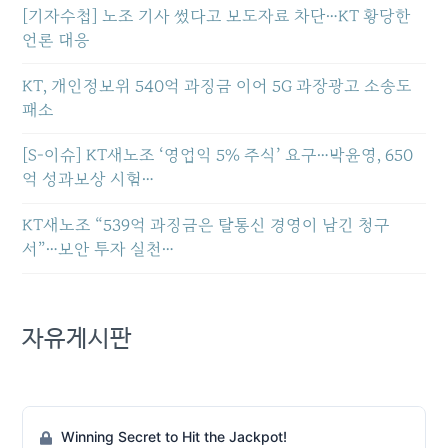
[기자수첩] 노조 기사 썼다고 보도자료 차단…KT 황당한
언론 대응
KT, 개인정보위 540억 과징금 이어 5G 과장광고 소송도
패소
[S-이슈] KT새노조 ‘영업익 5% 주식’ 요구…박윤영, 650
억 성과보상 시험…
KT새노조 “539억 과징금은 탈통신 경영이 남긴 청구
서”…보안 투자 실천…
자유게시판
Winning Secret to Hit the Jackpot!