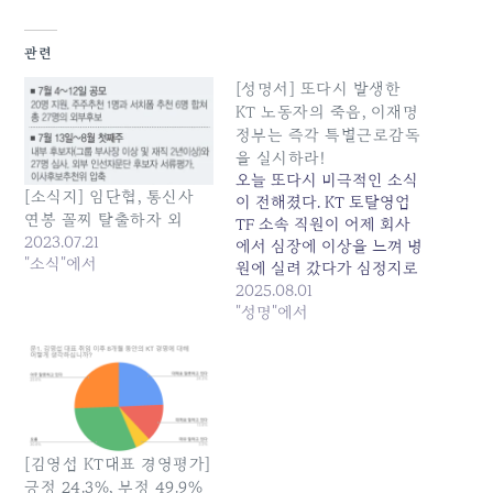
관련
[성명서] 또다시 발생한
KT 노동자의 죽음, 이재명
정부는 즉각 특별근로감독
을 실시하라!
오늘 또다시 비극적인 소식
[소식지] 임단협, 통신사
이 전해졌다. KT 토탈영업
연봉 꼴찌 탈출하자 외
TF 소속 직원이 어제 회사
2023.07.21
에서 심장에 이상을 느껴 병
"소식"에서
원에 실려 갔다가 심정지로
사망하는 참담한 사고가 발
2025.08.01
생했다. 이로써 지난해
"성명"에서
2024년 10월 대규모 구조
조정이 시작된 이후 확인된
사망자는 총 5명에 달한다.
우리는 이 죽음들이 결코 개
인의 불행한 선택이 아닌,
KT 김영섭 사장의 무책임한
[김영섭 KT대표 경영평가]
경영과 강압적인 구조조정,
긍정 24.3%, 부정 49.9%
…