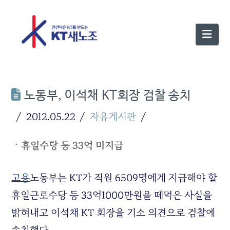
Nav
노동부, 이석채 KT회장 검찰 송치
2012.05.22
자유게시판
ㆍ휴일수당 등 33억 미지급
고용
노동부는 KT가 직원 6509명에게 지급해야 할
휴일근로수당 등 33억1000만원을 떼먹은 사실을
밝혀내고 이석채 KT 회장을 기소 의견으로 검찰에