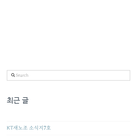
Search
최근 글
KT새노조 소식지7호