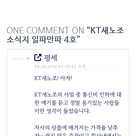
래 더불어민주당 의원은...
원본 기사: KT 소액결제 사
태 일파만파…김영섭 KT 대
표 연임 가능할까 발행일:
2025-09-18 01:26:00
ONE COMMENT ON
“KT새노조
소식지 일파만파 4호”
평세
REPLY
04.30.2012 AT 10:42 오전
KT새노조! 아자!
KT새노조의 사업 중 통신비 인하에 대
한 얘기를 듣고 정말 용기있는 사람들
이란 생각이 들었습니다.
자사의 상품에 매겨지는 가격을 낮추
자… 쉽지 않은 주장이고 회사내에서는