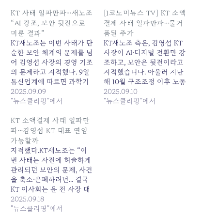
KT 사태 일파만파…새노조
[1코노미뉴스 TV] KT 소액
“AI 강조, 보안 뒷전으로
결제 사태 일파만파…물거
미룬 결과”
품된 주가
KT새노조는 이번 사태가 단
KT새노조 측은, 김영섭 KT
순한 보안 체계의 문제를 넘
사장이 AI·디지털 전환만 강
어 김영섭 사장의 경영 기조
조하고, 보안은 뒷전이라고
의 문제라고 지적했다. 9일
지적했습니다. 아울러 지난
통신업계에 따르면 과학기
해 10월 구조조정 이후 노동
술정보통신부와 한국인터
2025.09.09
자가 6명이 사망하는 등 악
2025.09.10
넷진흥원(KISA)은 KT 고객
"뉴스클리핑"에서
재가 끼고 있는데요. KT새
"뉴스클리핑"에서
무단 소액결제 사건 관련 조
노조 측은 고용불안 압박
사를... 원본 기사: KT 사태
을... 원본 기사: [1코노미뉴
KT 소액결제 사태 일파만
일파만파…새노조 "AI 강조,
스 TV] KT 소액결제 사태
파…김영섭 KT 대표 연임
보안 뒷전으로 미룬 결과"
일파만파…물거품된 주가
가능할까
발행일: 2025-09-09
발행일: 2025-09-10
지적했다.KT새노조는 “이
08:30:00
05:06:00
번 사태는 사전에 허술하게
관리되던 보안의 문제, 사건
을 축소·은폐하려던... 결국
KT 이사회는 윤 전 사장 대
신 김영섭 전 LG CNS 대표
2025.09.18
를 새 대표로 선임했다.조승
"뉴스클리핑"에서