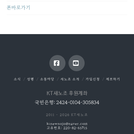
폰바로가기
Facebook
YouTube
소식
성명
소통마당
새노조 소개
가입신청
제보하기
KT새노조 후원계좌
국민은행: 2424-0104-305834
2011 - 2026 KT새노조
ktnewnojo@naver.com
고유번호: 220-82-65715