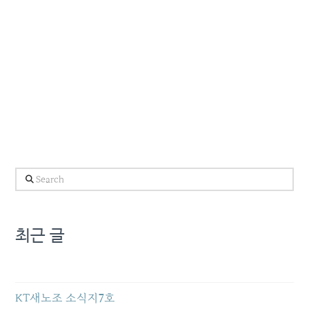
Search
최근 글
KT새노조 소식지7호