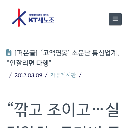
Nav
[퍼온글] ‘고액연봉’ 소문난 통신업계,
“안잘리면 다행”
2012.03.09
자유게시판
“깎고 조이고…실