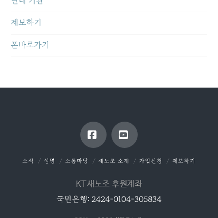
연대 기관
제보하기
폰바로가기
Facebook
YouTube
소식
성명
소통마당
새노조 소개
가입신청
제보하기
KT새노조 후원계좌
국민은행: 2424-0104-305834