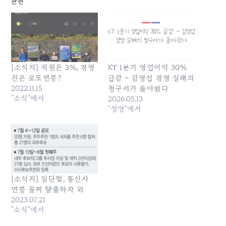
관련
[소식지] 직원은 3%, 경영
KT 1분기 영업이익 30%
진은 로또연봉?
급감 – 김영섭 경영 실패의
2022.11.15
청구서가 돌아왔다
"소식"에서
2026.05.13
"성명"에서
[소식지] 임단협, 통신사
연봉 꼴찌 탈출하자 외
2023.07.21
"소식"에서