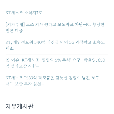
KT새노조 소식지7호
[기자수첩] 노조 기사 썼다고 보도자료 차단…KT 황당한
언론 대응
KT, 개인정보위 540억 과징금 이어 5G 과장광고 소송도
패소
[S-이슈] KT새노조 ‘영업익 5% 주식’ 요구…박윤영, 650
억 성과보상 시험…
KT새노조 “539억 과징금은 탈통신 경영이 남긴 청구
서”…보안 투자 실천…
자유게시판