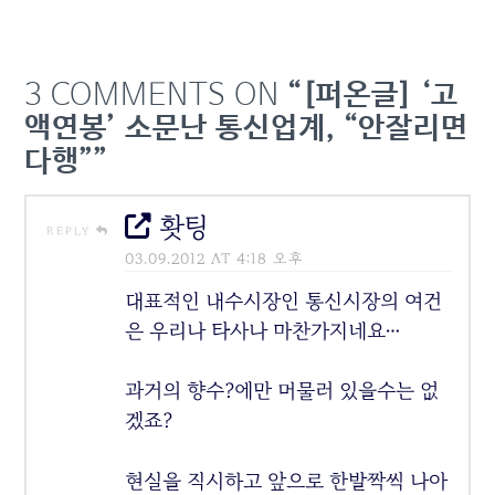
3 COMMENTS ON
“[퍼온글] ‘고
액연봉’ 소문난 통신업계, “안잘리면
다행””
홧팅
REPLY
03.09.2012 AT 4:18 오후
대표적인 내수시장인 통신시장의 여건
은 우리나 타사나 마찬가지네요…
과거의 향수?에만 머물러 있을수는 없
겠죠?
현실을 직시하고 앞으로 한발짝씩 나아