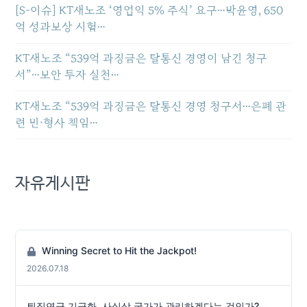
[S-이슈] KT새노조 ‘영업익 5% 주식’ 요구…박윤영, 650
억 성과보상 시험…
KT새노조 “539억 과징금은 탈통신 경영이 남긴 청구
서”…보안 투자 실천…
KT새노조 “539억 과징금은 탈통신 경영 청구서…은폐 관
련 민·형사 책임…
자유게시판
Winning Secret to Hit the Jackpot!
2026.07.18
퇴직연금 기금화, 사실상 국가가 관리하겠다는 것인가?