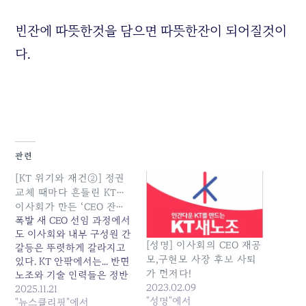
빈잔에 따뜻한것을 담으면 따뜻한잔이 되어질것이
다.
관련
[KT 위기와 재건②] 정권
교체 때마다 흔들린 KT…
이사회가 만든 ‘CEO 잔…
폭발 새 CEO 선임 과정에서
도 이사회와 내부 구성원 간
[성명] 이사회의 CEO 재공
갈등은 뚜렷하게 갈라지고
모,구현모 사장 후보 사퇴
있다. KT 안팎에서는... 반면
가 먼저다!
노조와 기술 인력들은 정반
2023.02.09
대의 목소리를 내고 있다.
2025.11.21
"성명"에서
펨토셀 사고가 운영·보안 체
"뉴스클리핑"에서