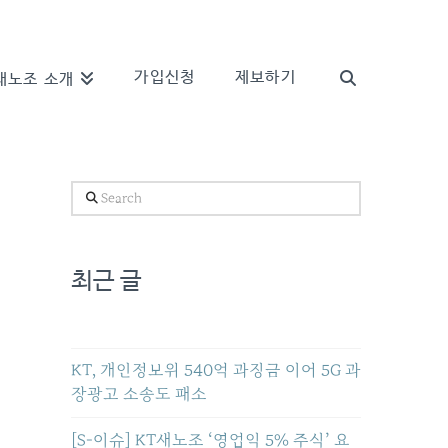
가입신청
제보하기
새노조 소개
Search
최근 글
KT, 개인정보위 540억 과징금 이어 5G 과
장광고 소송도 패소
[S-이슈] KT새노조 ‘영업익 5% 주식’ 요