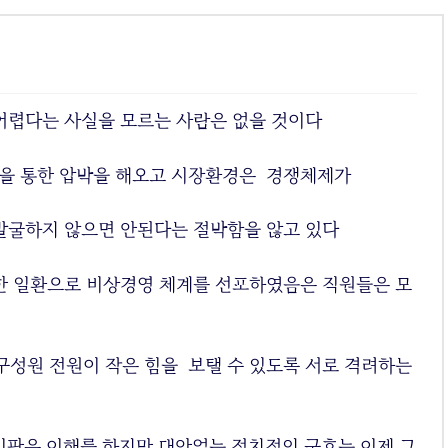
가 지급되어 ‘자신의 이익만 챙기는 회
장’이라는 비판을 받고 있다. kt 측은 연
봉책정과 관련해 매출액과 영업이익
의 주요지표 실적이 달성된 점
과 5G/GIGA 등 대내외 회사 위상 강화
렵다는 사실을 모르는 사람은 없을 것이다
에 기여한 점 등을 고려해 이뤄졌다고 설
명했다. 연봉산정 기준도 황 회장이 임명
한 사외이사들이 설정하기 때문에 설득
을 통한 압박을 해오고 시장환경은 경쟁체제가
력이 떨어진다는 목소리다.kt 실적의 경
우 황 회장 취임 당시 매출액은 23
조 4216억원에서 2016년의 22조 7437억
발굴하지 않으면 안된다는 절박함을 않고 있다
원으로 6700억원이 감소했고, 영업이익
의 경우 마이너스(적자) 4066억원에서 1
조 4400억원으로 큰 폭으로 개선한 것으
한 일환으로 비상경영 체계를 선포하였음은 직원들은 모
로 나타났다. kt 내외에서는 연봉책정 지
표 자체에 문제가 있다는 얘기가 나오
고 있다. 매출액이 떨어지고 영업이익
이 개선되었다는 것은 ‘어떤 CEO라
구성원 전원이 작은 힘을 보탤 수 있도록 서로 격려하는
도 할 수 있는 아주 단순한 경영활동 결
과’라는 지적이다. 황 회장이 ‘적극적
인 경영활동 보다는 자연발생적으로 나
타나는 부수적인 효과(8300명 인력구조
비판은 이해를 하지만 대안없는 정치적인 구호는 이제 그