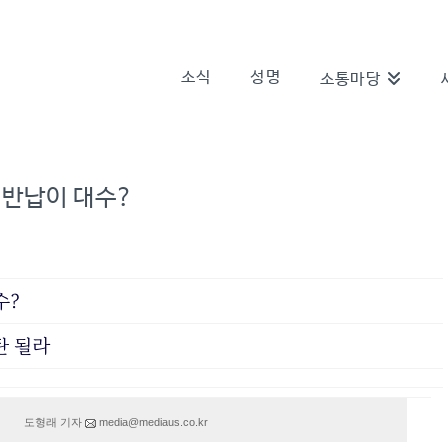
소식
성명
소통마당
’ 반납이 대수?
수?
탄 될라
media@mediaus.co.kr
도형래 기자