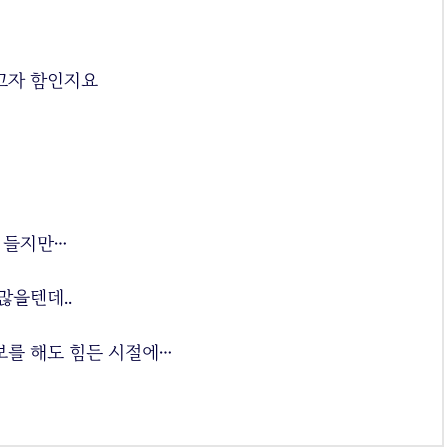
는 24억 3600만원으로 큰 폭으로 늘어
나 주위를 놀라게 하고 있다. 지난해 SK
텔레콤 대표이사를 맡았던 장동현 사장
은 13억 3100만원을 받았다. 권영수 LG
고자 함인지요
유플러스 사장도 11억 6700만원을 수령
했다. 더욱이 kt는 매년 임원들에게만 사
기진작 차원에서 ‘장기성과 상여금’명목
으로 현금이 아닌 자사주를 추가 지급하
고 있다. 황 회장의 경우 2015년 1만 7961
주(당시 가격 환산 5억 6700만원), 2016
년 1만 6113주(가격환산 5억 200만원)
가 지급됐다. 이 부분을 추가 합산할 경
 들지만…
우 황 회장에게 지급되는 총 소득은 2016
년의 경우만 30억원에 달한다. 이는 동종
업계 최고는 물론 2016년 주요 그룹 전문
많을텐데..
경영인 연봉 중 삼성전자 다음으로 고소
득자 반열에 오르고 있다. 이를 두고 ‘회
사 성장보다는 개인을 중시하는 오너기
보를 해도 힘든 시절에…
업 출신답다’는 평이 나오고 있다. 특
히 kt그룹 본사 직원들의 평균 연봉
은 2014년 7000만원에서 2016년 7600
만원으로 8.7%인상됐지만 황 회장에게
는 장기성과 상여금을 포함할 경우 491%