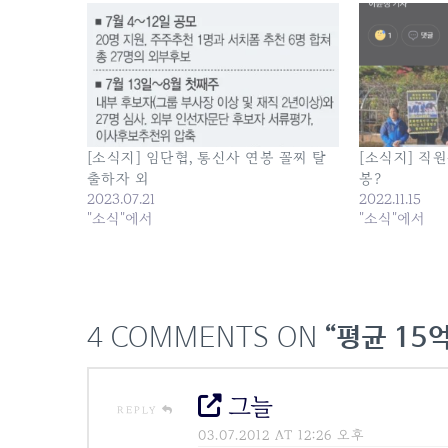
[소식지] 임단협, 통신사 연봉 꼴찌 탈
[소식지] 직원
출하자 외
봉?
2023.07.21
2022.11.15
"소식"에서
"소식"에서
4 COMMENTS ON
“평균 15억
그늘
REPLY
03.07.2012 AT 12:26 오후