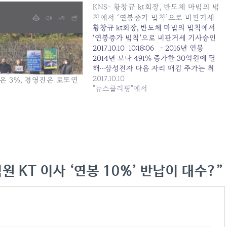
KNS- 황창규 kt회장, 반도체 마법의 법
칙에서 ‘연봉증가 법칙’으로 비판거세
황창규 kt회장, 반도체 마법의 법칙에서
‘연봉증가 법칙’으로 비판거세 기사승인
2017.10.10 10:18:06 - 2016년 연봉
2014년 보다 491% 증가한 30억원에 달
해…삼성전자 다음 자리 매김 주가는 취
임 당시보다 오히려 떨어져…황 회장 경
2017.10.10
은 3%, 경영진은 로또연
영방식에 투자자들 의문제기 [KNS뉴스
"뉴스클리핑"에서
통신=곽홍희 기자] 삼성전자 재직 당
시 ‘반도체 메모리 용량이 매년 두 배 이
상 증가한다’는 ‘황의 반도체 증가 법
칙’으로 명성을 드높인 황창규 회장이 kt
로 자리를 옮기면서 ‘연봉은 매
년 두 배 이상 올린다’는 ‘황의 연봉증
가 법칙’이라는 새로운 법칙을 만들
원 KT 이사 ‘연봉 10%’ 반납이 대수?”
어 또 다시 명성을 높이고 있다. kt가 공
시한 자료에 따르면 황창규 회장에게 지
급된 연봉(기본급+단기성과 상여금+기타
복리비)은 취임한 첫해의 경우 연봉반
납 등의 이유로 5억 700만원이 지급됐으
나 2015년은 12억 2900만원, 2016년에