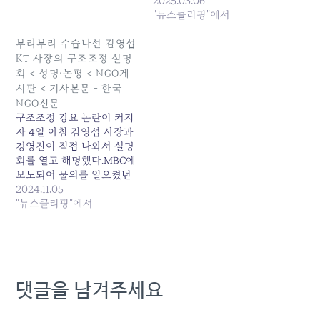
AI도 마찬가지다. 심지어 호
2025.03.06
집에서 자다가 22시 넘어
텔 — 사이트 계속 읽기:
"뉴스클리핑"에서
개같은 가입자 지랄거리면
www.ngonews.kr/news/articleView.
네~~ 갑니다.. 하면서 출동
부랴부랴 수습나선 김영섭
하라고 하냐...적어도, 이런
KT 사장의 구조조정 설명
얘기 나올때 직영직원들 너
회 < 성명·논평 < NGO게
무한다 생각했는데...오늘 노
시판 < 기사본문 - 한국
조 회보란에 적힌 글보고 너
NGO신문
무…
구조조정 강요 논란이 커지
자 4일 아침 김영섭 사장과
경영진이 직접 나와서 설명
회를 열고 해명했다.MBC에
보도되어 물의를 일으켰던
안창용 부사장이 나와서 사
2024.11.05
과했고, 김영섭 대표도 송구
"뉴스클리핑"에서
하게 생각한다고 말했다.김
영섭 사장이 서두에 구조조
정의 배경을 해명했는데, 지
난 국정감사 때는 신입사원
이 선로 등 분야에 안 오려
댓글을 남겨주세요
고 해서 사람이 없다고 거짓
말 했는데, 이번에는 결국
구조조정이 비용절감이 목