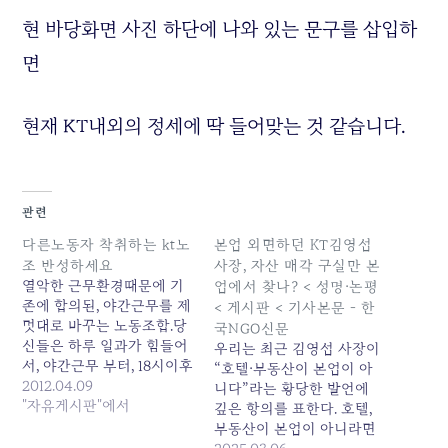
현 바당화면 사진 하단에 나와 있는 문구를 삽입하
면
현재 KT내외의 정세에 딱 들어맞는 것 같습니다.
관련
다른노동자 착취하는 kt노
본업 외면하던 KT김영섭
조 반성하세요
사장, 자산 매각 구실만 본
열악한 근무환경때문에 기
업에서 찾나? < 성명·논평
존에 합의된, 야간근무를 제
< 게시판 < 기사본문 - 한
멋대로 바꾸는 노동조합.당
국NGO신문
신들은 하루 일과가 힘들어
우리는 최근 김영섭 사장이
서, 야간근무 부터, 18시이후
“호텔·부동산이 본업이 아
현장 접수 못한다고하면서,
2012.04.09
니다”라는 황당한 발언에
이 모든 힘든일은 협력사 직
"자유게시판"에서
깊은 항의를 표한다. 호텔,
원 보고 하라하고, 야간 출
부동산이 본업이 아니라면
동수당도 22시이후 줄태니