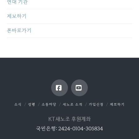
연대 기관
제보하기
폰바로가기
Facebook
YouTube
소식
성명
소통마당
새노조 소개
가입신청
제보하기
KT새노조 후원계좌
국민은행: 2424-0104-305834