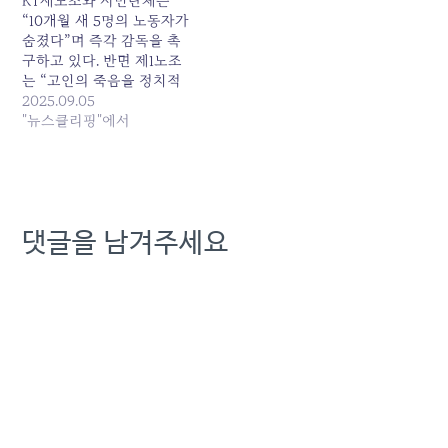
KT새노조와 시민단체는
라" 발행일: 2025-08-20
“10개월 새 5명의 노동자가
05:58:00
숨졌다”며 즉각 감독을 촉
구하고 있다. 반면 제1노조
는 “고인의 죽음을 정치적
으로 악용하는 선동”이라고
2025.09.05
반박했고, KT 사측 역시 “노
"뉴스클리핑"에서
조 활동은 독립적 사안이
고... 원본 기사: 고용노동부,
KT 특별근로감독 착수 여부
‘검토’ 발행일: 2025-09-05
01:08:00
댓글을 남겨주세요