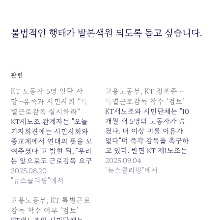
불법적인 행태가 발본색원 되도록 돕고 싶습니다.
관련
KT 노동자 5명 잇단 사
고용노동부, KT 정조준 …
망…유족과 시민사회 “특
특별근로감독 착수 ‘검토’
KT새노조와 시민단체는 "10
별근로감독 실시하라”
개월 새 5명의 노동자가 숨
KT새노조 관계자는 "오늘
졌다. 더 이상 미룰 이유가
기자회견에는 시민사회와
없다"며 즉각 감독을 촉구하
종교계에서 연대의 뜻을 보
고 있다. 반면 KT 제1노조는
여주셨다"고 밝힌 뒤, "우리
"고인의 죽음을 정치적으로
2025.09.04
는 앞으로도 근로감독 요구
악용하는 선동"이라고 맞서
"뉴스클리핑"에서
와 산재 인정, 중대재해처벌
2025.08.20
며 감독 필요성 자체를... 원
법 적용을 지속해서 추진할
"뉴스클리핑"에서
본 기사: 고용노동부, KT 정
것이며, 김영섭 사장 퇴진...
조준 ...특별근로감독 착수
원본 기사: KT 노동자 5명
고용노동부, KT 특별근로
'검토' 발행일: 2025-09-04
잇단 사망…유족과 시민사
감독 착수 여부 ‘검토’
23:00:00
회 "특별근로감독 실시하