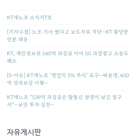
KT새노조 소식지7호
[기자수첩] 노조 기사 썼다고 보도자료 차단…KT 황당한
언론 대응
KT, 개인정보위 540억 과징금 이어 5G 과장광고 소송도
패소
[S-이슈] KT새노조 ‘영업익 5% 주식’ 요구…박윤영, 650
억 성과보상 시험…
KT새노조 “539억 과징금은 탈통신 경영이 남긴 청구
서”…보안 투자 실천…
자유게시판