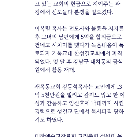
고 있는 교회의 헌금으로 지어주는 과
정에서 신도들과 분쟁을 일으켰다.
이복렬 목사는 전도사와 불륜을 저지른
후 그녀의 남편에게 5억을 합의금으로
건네고 시치미를 뗐다가 녹음내용이 폭
로되자 기독교대 한성결교회에서 파직
되었다. 몇 달 후 강남구 대치동의 금식
원에서 활동 재개.
새목동교회 김동석목사는 교인에게 13
억 5천만원을 빌리고 갚지도 않고 한 여
성과 간통하고 임신후에 낙태까지 시킨
경력으로 성결교 단에서 목사파직 당하
기도 하였다.
대한예수교장로회 고려총회 석원태 목