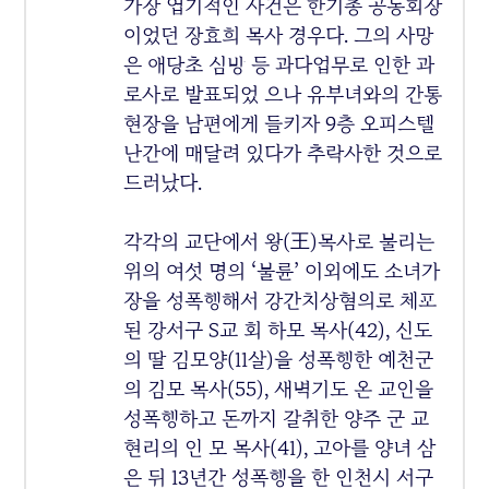
가장 엽기적인 사건은 한기총 공동회장
이었던 장효희 목사 경우다. 그의 사망
은 애당초 심방 등 과다업무로 인한 과
로사로 발표되었 으나 유부녀와의 간통
현장을 남편에게 들키자 9층 오피스텔
난간에 매달려 있다가 추락사한 것으로
드러났다.
각각의 교단에서 왕(王)목사로 불리는
위의 여섯 명의 ‘불륜’ 이외에도 소녀가
장을 성폭행해서 강간치상혐의로 체포
된 강서구 S교 회 하모 목사(42), 신도
의 딸 김모양(11살)을 성폭행한 예천군
의 김모 목사(55), 새벽기도 온 교인을
성폭행하고 돈까지 갈취한 양주 군 교
현리의 인 모 목사(41), 고아를 양녀 삼
은 뒤 13년간 성폭행을 한 인천시 서구