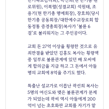
한기독교감리회), 곽선희(현 한기총 원
로위원), 이복렬(성결교회) 석원태, 조
용기(현 한기총 명예회장), 장효희(당시
한기총 공동회장/대한예수교장로회 합
동정통 증경총회장)목사가 ‘불륜 6
걸’로 불리워지는 그 주인공이다.
교회 돈 27억 이상을 횡령한 것으로 유
죄판결을 받았던 김홍도 목사는 횡령액
중 일부로 불륜관계에 있던 배 모씨에
게 합의금을 지급 하고 그 돈에서 아들
명의 교회에 8억을 주기도 했다.
특출난 설교가로 이름난 곽선희 목사는
5명의 여신도와 맺은 불륜관계가 문제
가 되었는데 곽씨 역시 아들에게 200
억이 넘는 초호화판 교회를 자기가 맡