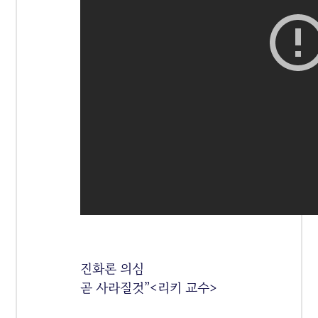
진화론 의심
곧 사라질것”<리키 교수>