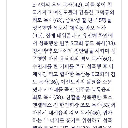
E교회의 우모 목사(42), 피를 섞어 천
국가자고 여신도들과 간음한 고덕동의
허모 목사(62), 중학생 딸 친구 5명을
성폭행한 목포시 대성동 박모 목사
(40), 집에 태워준다고 유인해 차안에
서 성폭행한 원주 S교회 홍모 목사(33),
정신박약 모녀에게 집안일을 시키며 성
폭행한 마산 용담리의 백모 목사(60),
수면제를 탄 커피를 주고 성폭행 후 나
체사진 찍고 협박한 독산동 B교회의 김
모 목사(36), 여신도와의 불륜을 소문
냈다고 아내를 죽인 완주군 봉동읍의
최모 목사(58), 친딸을 성폭행한 로스
엔젤레스 전 한인회장 조모 목사(53)와
마산시 내서읍의 강모 목사(46), 귀가
하는 부 녀자를 흉기로 위협하고 성폭