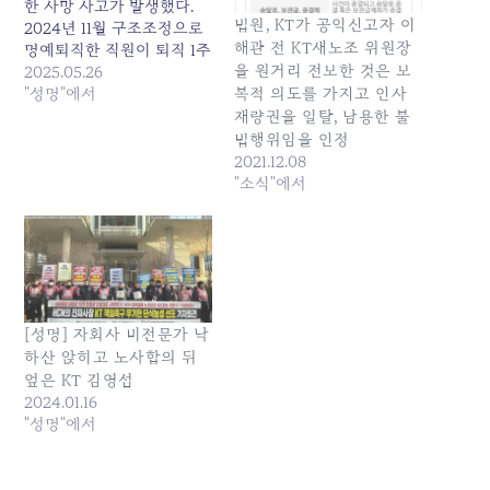
한 사망 사고가 발생했다.
법원, KT가 공익신고자 이
2024년 11월 구조조정으로
해관 전 KT새노조 위원장
명예퇴직한 직원이 퇴직 1주
을 원거리 전보한 것은 보
일만에 심장마비로 돌연 사
2025.05.26
망했고, 2025년 1월 토탈영
"성명"에서
복적 의도를 가지고 인사
업TF 소속 40대 직원이 스
재량권을 일탈, 남용한 불
스로 생을 마감한 데 이어
법행위임을 인정
지난 5월 19일 토탈영업TF
2021.12.08
소속 40대 직원이 또 다시
"소식"에서
자살 한 것이다. 토탈영업
TF는 지난해 대규모 구조조
정 이후…
[성명] 자회사 비전문가 낙
하산 앉히고 노사합의 뒤
엎은 KT 김영섭
2024.01.16
"성명"에서