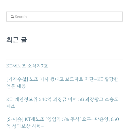
Search
최근 글
KT새노조 소식지7호
[기자수첩] 노조 기사 썼다고 보도자료 차단…KT 황당한
언론 대응
KT, 개인정보위 540억 과징금 이어 5G 과장광고 소송도
패소
[S-이슈] KT새노조 ‘영업익 5% 주식’ 요구…박윤영, 650
억 성과보상 시험…