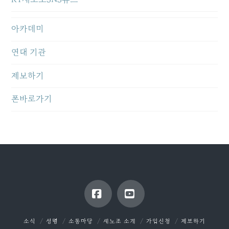
아카데미
연대 기관
제보하기
폰바로가기
Facebook
YouTube
소식
성명
소통마당
새노조 소개
가입신청
제보하기