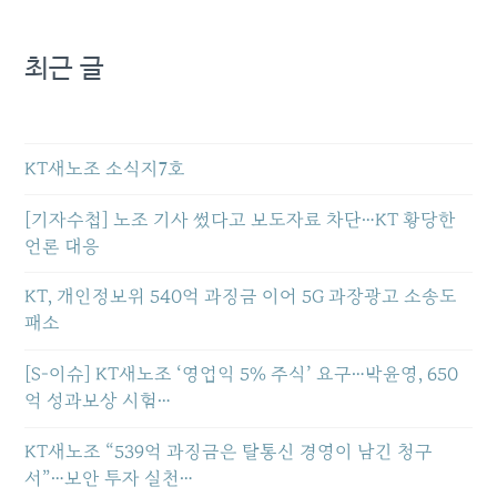
최근 글
KT새노조 소식지7호
[기자수첩] 노조 기사 썼다고 보도자료 차단…KT 황당한
언론 대응
KT, 개인정보위 540억 과징금 이어 5G 과장광고 소송도
패소
[S-이슈] KT새노조 ‘영업익 5% 주식’ 요구…박윤영, 650
억 성과보상 시험…
KT새노조 “539억 과징금은 탈통신 경영이 남긴 청구
서”…보안 투자 실천…