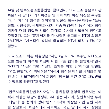
14일 낮 민주노동조합총연맹, 참여연대, KT새노조 등은 KT 광
화문지사 앞에서 기자회견을 열어 이석채 회장 퇴진을 촉구했
다. 이 자리에 참석한 참여연대 안진걸 협동사무처장은 “노동
탄압, 인권유린, 국제전화 사기, 각종 배임‧비리 등 이석채 회장
혐의에 대해 경찰과 검찰이 제대로 수사해 엄벌해야 한다”고
주장했다. 그는 “문제제기를 한 사람은 해고되는 KT에 희망은
없다”면서 “기본적인 상식이 회복되는 KT가 되길 바란다”고
말했다.
KT새노조 이해관 위원장은 “지난 4일 KT 2대 주주인 NTT도코
모를 방문해 이석채 회장에 대한 각종 혐의를 설명했다”면서
“NTT가 ‘사실이라면 적절한 조치를 취할 것’이라고 답변했
다”고 전했다. 이 위원장은 “이석채 회장은 비리를 세계화한 몇
안 되는 인물”이라며 “이 회장이 ‘탐욕을 부린 죄’로 처벌받을
수 있도록 하겠다”고 말했다.
‘민주사회를위한변호사모임’ 노동위원장 권영국 변호사는 “이
석채 회장은 부당노동행위, 7대 경관 사기죄, 친인척사업 투자
‘배임죄’ 등 혐의가 있다”면서 “이석채 회장은 기업 임원 자격
을 상실했다. 회장직에서 사퇴하고, 국민 앞에서 자기 잘못을