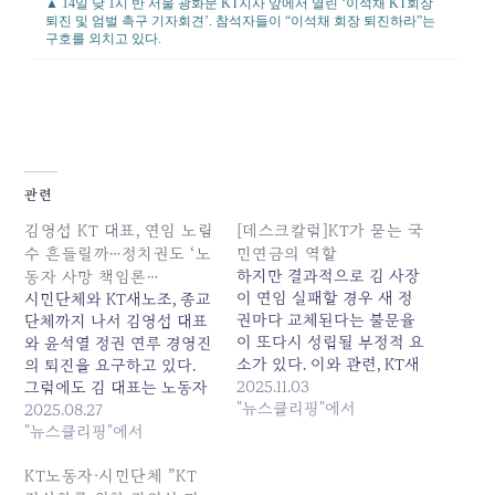
▲ 14일 낮 1시 반 서울 광화문 KT지사 앞에서 열린 ‘이석채 KT회장
퇴진 및 엄벌 촉구 기자회견’. 참석자들이 “이석채 회장 퇴진하라”는
구호를 외치고 있다.
관련
김영섭 KT 대표, 연임 노림
[데스크칼럼]KT가 묻는 국
수 흔들릴까…정치권도 ‘노
민연금의 역할
하지만 결과적으로 김 사장
동자 사망 책임론…
이 연임 실패할 경우 새 정
시민단체와 KT새노조, 종교
권마다 교체된다는 불문율
단체까지 나서 김영섭 대표
이 또다시 성립될 부정적 요
와 윤석열 정권 연루 경영진
소가 있다. 이와 관련, KT새
의 퇴진을 요구하고 있다.
노조와 여러 시민단체들은
2025.11.03
그럼에도 김 대표는 노동자
김 사장의 퇴진을 요구하고
"뉴스클리핑"에서
사망과 낙하산 의혹에 입을
2025.08.27
있다. 지난해 대규모... 원본
닫은 채, 연임을 위한 포석
"뉴스클리핑"에서
기사: [데스크칼럼]KT가 묻
을 차곡차곡 쌓고 있는... 원
는 국민연금의 역할 발행일:
본 기사: 김영섭 KT 대표, 연
KT노동자·시민단체 ”KT