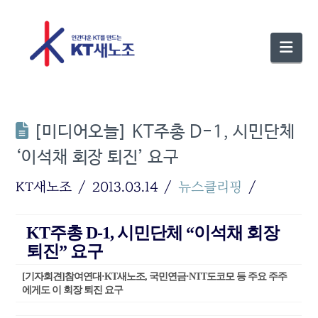
Nav
[미디어오늘] KT주총 D-1, 시민단체
‘이석채 회장 퇴진’ 요구
KT새노조
2013.03.14
뉴스클리핑
KT주총 D-1, 시민단체 “이석채 회장
퇴진” 요구
[기자회견]참여연대·KT새노조, 국민연금·NTT도코모 등 주요 주주
에게도 이 회장 퇴진 요구