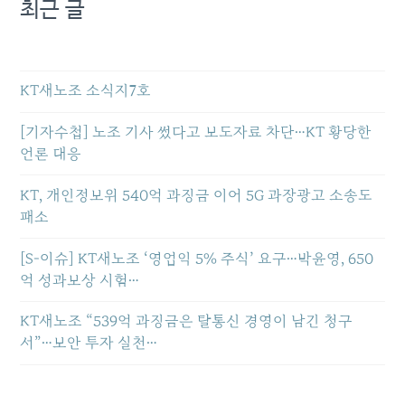
최근 글
KT새노조 소식지7호
[기자수첩] 노조 기사 썼다고 보도자료 차단…KT 황당한
언론 대응
KT, 개인정보위 540억 과징금 이어 5G 과장광고 소송도
패소
[S-이슈] KT새노조 ‘영업익 5% 주식’ 요구…박윤영, 650
억 성과보상 시험…
KT새노조 “539억 과징금은 탈통신 경영이 남긴 청구
서”…보안 투자 실천…