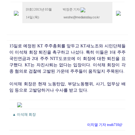
[0호] 2013년 03월
박장준 기자
weshe@mediatoday.co.kr
14일 (목)
15일로 예정된 KT 주주총회를 앞두고 KT새노조와 시민단체들
이 이석채 회장 퇴진을 촉구하고 나섰다. 특히 이들은 1대 주주
국민연금과 2대 주주 NTT도코모에 이 회장에 대한 퇴진을 요
구했다. KT는 자진사퇴는 없다는 입장이다. 이석채 회장이 각
종 혐의로 검찰에 고발된 가운데 주주들이 움직일지 주목된다.
이석채 회장은 현재 노동탄압, 부당노동행위, 사기, 업무상 배
임 등으로 고발당하거나 수사를 받고 있다.
▲ 이석채 회장
이치열 기자 truth710@