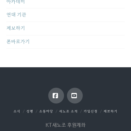
아카데미
연대 기관
제보하기
폰바로가기
Facebook
YouTube
소식
성명
소통마당
새노조 소개
가입신청
제보하기
KT새노조 후원계좌