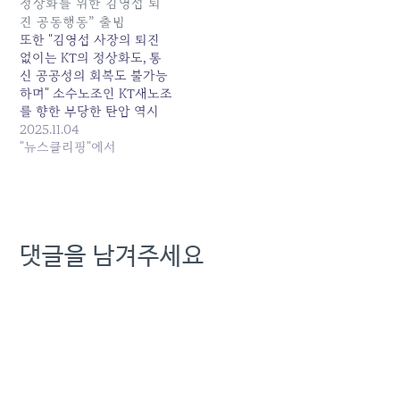
2025-11-03 03:16:00
임 노림수 흔들릴까…정치
정상화를 위한 김영섭 퇴
권도 '노동자 사망 책임론...
진 공동행동” 출범
발행일: 2025-08-27
또한 "김영섭 사장의 퇴진
07:54:00
없이는 KT의 정상화도, 통
신 공공성의 회복도 불가능
하며" 소수노조인 KT새노조
를 향한 부당한 탄압 역시
중단되어야 한다고 강조했
2025.11.04
다. 김미영 KT지부 지부장
"뉴스클리핑"에서
은 "연매출 26조 원의 거
대... 원본 기사: KT노동자·
시민단체 ''KT 정상화를 위
한 김영섭 퇴진 공동행동''
출범 발행일: 2025-11-04
댓글을 남겨주세요
10:02:00