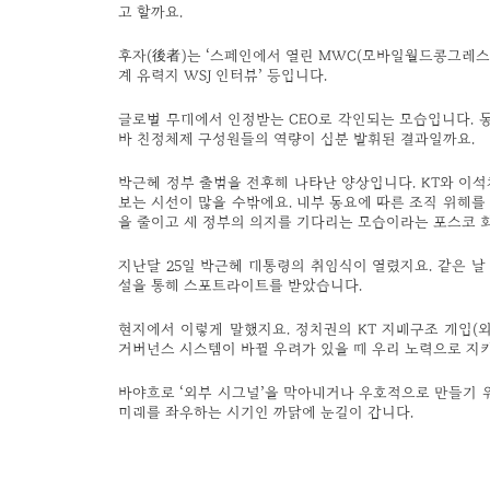
고 할까요.
후자(後者)는 ‘스페인에서 열린 MWC(모바일월드콩그레스) 기조연설
계 유력지 WSJ 인터뷰’ 등입니다.
글로벌 무대에서 인정받는 CEO로 각인되는 모습입니다. 
바 친정체제 구성원들의 역량이 십분 발휘된 결과일까요.
박근혜 정부 출범을 전후해 나타난 양상입니다. KT와 이석
보는 시선이 많을 수밖에요. 내부 동요에 따른 조직 위해
을 줄이고 새 정부의 의지를 기다리는 모습이라는 포스코 회
지난달 25일 박근혜 대통령의 취임식이 열렸지요. 같은 날
설을 통해 스포트라이트를 받았습니다.
현지에서 이렇게 말했지요. 정치권의 KT 지배구조 개입(
거버넌스 시스템이 바뀔 우려가 있을 때 우리 노력으로 지
바야흐로 ‘외부 시그널’을 막아내거나 우호적으로 만들기 위한
미래를 좌우하는 시기인 까닭에 눈길이 갑니다.