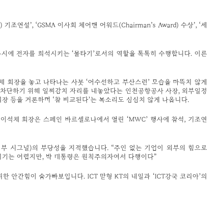
’, ‘GSMA 이사회 체어맨 어워드(Chairman’s Award) 수상’, ‘세
동시에 전자를 희석시키는 ‘물타기’로서의 역할을 톡톡히 수행합니다. 이른
채 회장을 놓고 나타나는 사뭇 ‘어수선하고 부산스런’ 모습을 마뜩치 않게
를 차단하기 위해 일찌감치 자리를 내놓았다는 인천공항공사 사장, 외부일정
장 등을 거론하며 ‘참 비교된다’는 목소리도 심심치 않게 나옵니다.
 이석채 회장은 스페인 바르셀로나에서 열린 ‘MWC’ 행사에 참석, 기조연
외부 시그널)의 부당성을 지적했습니다. “주인 없는 기업이 외부의 힘으로
키기는 어렵지만, 박 대통령은 원칙주의자여서 다행이다”
 안간힘이 숨가빠보입니다. ICT 맏형 KT의 내일과 ‘ICT강국 코리아’의