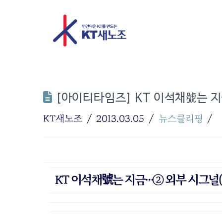
[아이티타임즈] KT 이석채號는 지
KT새노조
2013.03.05
뉴스클리핑
KT 이석채號는 지금…② 외부 시그널(si