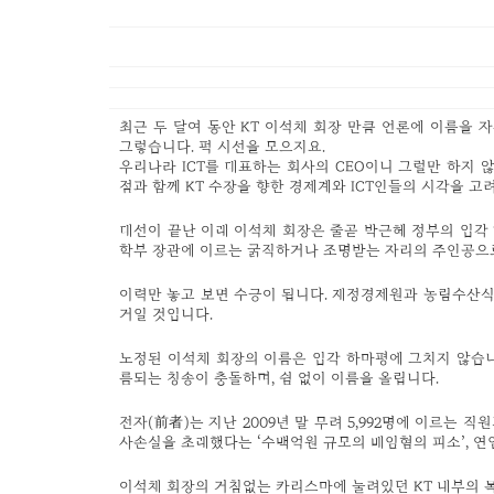
최근 두 달여 동안 KT 이석채 회장 만큼 언론에 이름을 자
그렇습니다. 퍽 시선을 모으지요.
우리나라 ICT를 대표하는 회사의 CEO이니 그럴만 하지
점과 함께 KT 수장을 향한 경제계와 ICT인들의 시각을 고
대선이 끝난 이래 이석채 회장은 줄곧 박근혜 정부의 입각
학부 장관에 이르는 굵직하거나 조명받는 자리의 주인공으
이력만 놓고 보면 수긍이 됩니다. 재정경제원과 농림수산식
거일 것입니다.
노정된 이석채 회장의 이름은 입각 하마평에 그치지 않습니다
름되는 칭송이 충돌하며, 쉼 없이 이름을 올립니다.
전자(前者)는 지난 2009년 말 무려 5,992명에 이르는
사손실을 초래했다는 ‘수백억원 규모의 배임혐의 피소’, 연
이석채 회장의 거침없는 카리스마에 눌려있던 KT 내부의 