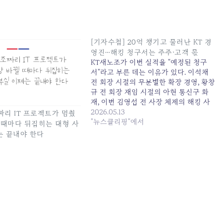
[기자수첩] 20억 챙기고 물러난 KT 경
영진…해킹 청구서는 주주·고객 몫
KT새노조가 이번 실적을 "예정된 청구
서"라고 부른 데는 이유가 있다. 이석채
전 회장 시절의 무분별한 확장 경영, 황창
규 전 회장 재임 시절의 아현 통신구 화
재, 이번 김영섭 전 사장 체제의 해킹 사
태. 낙하산 외부... 원본 기사: [기자수첩]
2026.05.13
조짜리 IT 프로젝트가 멈췄
20억 챙기고 물러난 KT 경영진…해킹 청
"뉴스클리핑"에서
뀔 때마다 뒤집히는 대형 사
구서는 주주·고객 몫 발행일: 2026-05-13
는 끝내야 한다
14:50:00