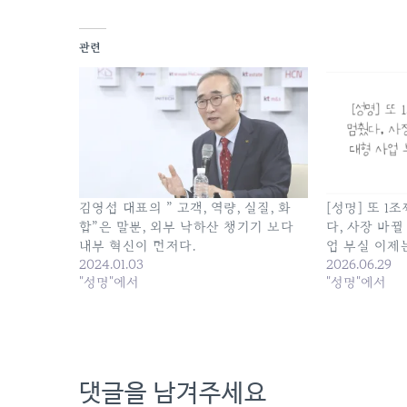
관련
김영섭 대표의 ” 고객, 역량, 실질, 화
[성명] 또 1
합”은 말뿐, 외부 낙하산 챙기기 보다
다, 사장 바
내부 혁신이 먼저다.
업 부실 이제
2024.01.03
2026.06.29
"성명"에서
"성명"에서
댓글을 남겨주세요