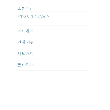
소통마당
KT새노조SNS뉴스
아카데미
연대 기관
제보하기
폰바로가기