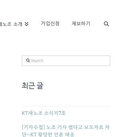
가입신청
제보하기
새노조 소개
Search
최근 글
KT새노조 소식지7호
[기자수첩] 노조 기사 썼다고 보도자료 차
단…KT 황당한 언론 대응