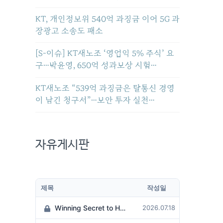
KT, 개인정보위 540억 과징금 이어 5G 과
장광고 소송도 패소
[S-이슈] KT새노조 ‘영업익 5% 주식’ 요
구…박윤영, 650억 성과보상 시험…
KT새노조 “539억 과징금은 탈통신 경영
이 남긴 청구서”…보안 투자 실천…
자유게시판
제목
작성일
Winning Secret to Hit the Jackpot!
2026.07.18