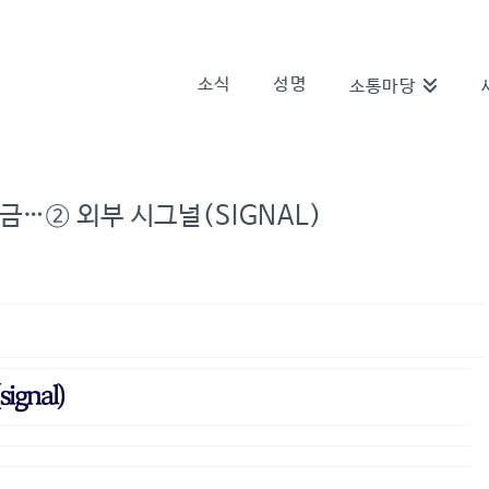
소식
성명
소통마당
금…② 외부 시그널(SIGNAL)
gnal)