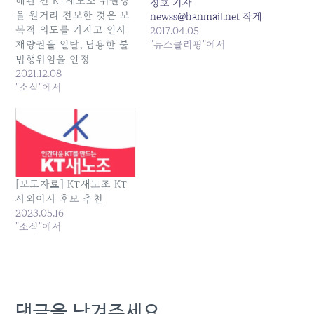
해관 전 KT새노조 위원장
정호 기자
을 원거리 전보한 것은 보
newss@hanmail.net 작게
복적 의도를 가지고 인사
크게 민선5기 행정전화 2
2017.04.05
억통에 요금만 211억8600
"뉴스클리핑"에서
재량권을 일탈, 남용한 불
만원...잔금 6억6000만원 8
법행위임을 인정
월 완납 예정 제주도가 국
2021.12.08
제전화 사기 논란을 일으켰
"소식"에서
던 제주 세계7대자연경관
전화비를 사업추진 7년 만
에 완납하기로 했다. 4일
제주도에 따르면 세계7대자
연경관 선정을 위해
2010~2011년 사용한 행정…
[보도자료] KT새노조 KT
사외이사 후보 추천
2023.05.16
"소식"에서
댓글을 남겨주세요