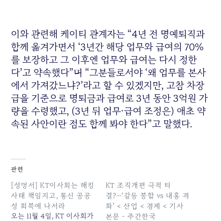
이와 관련해 케이티 관계자는 “4년 전 명예퇴직과
함께 옮겨가면서 ‘3년간 해당 업무와 급여의 70%
를 보장하고 그 이후엔 업무와 급여는 다시 정한
다’고 약속했다”며 “그분들로서야 ‘왜 업무를 본사
에서 가져갔느냐?’라고 할 수 있겠지만, 고참 차장
급을 기준으로 명퇴금과 급여로 3년 동안 3억원 가
량을 수령했고, (3년 뒤 업무·급여 조정은) 애초 약
속된 사안이란 점도 함께 봐야 한다”고 말했다.
관련
[성명서] KT이사회는 해킹
KT 조직개편 극적 타
사태 책임지고, 통신 공공
결?…‘갈등 봉합 vs 내홍 격
성 회복에 나서라
화’ < 산업 < 경제 < 기사
오는 11월 4일, KT 이사회가
본문 - 주간한국