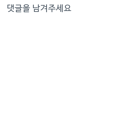
이후로 범위를 넓히면 4년
댓글을 남겨주세요
간 138명이 목숨을 잃었다.
18일 KT노동인권센터는
“KT 직원 죽음의 행렬이 이
어지고…