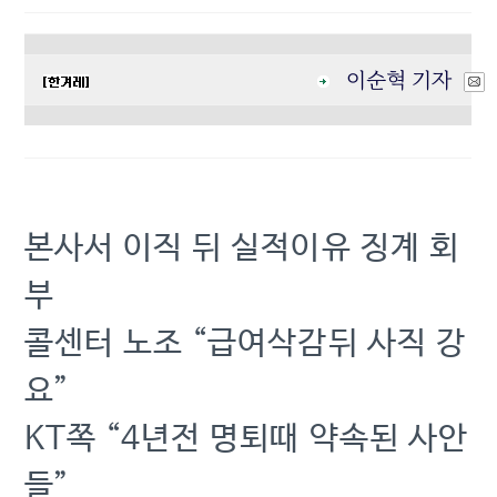
이순혁 기자
본사서 이직 뒤 실적이유 징계 회
부
콜센터 노조 “급여삭감뒤 사직 강
요”
KT쪽 “4년전 명퇴때 약속된 사안
들”