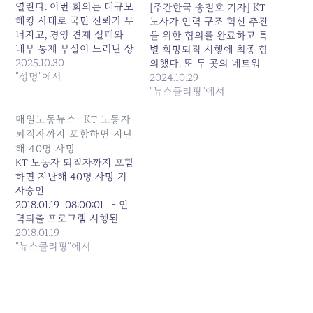
열린다. 이번 회의는 대규모
[주간한국 송철호 기자] KT
해킹 사태로 국민 신뢰가 무
노사가 인력 구조 혁신 추진
너지고, 경영 견제 실패와
을 위한 협의를 완료하고 특
내부 통제 부실이 드러난 상
별 희망퇴직 시행에 최종 합
황에서 열리는 중대한 이사
2025.10.30
의했다. 또 두 곳의 네트워
회다. KT새노조는 이사회가
"성명"에서
크 전문 자회사를 신설하고
2024.10.29
공공 통신기업으로서의 책
해당 회사 및 타 그룹사에
"뉴스클리핑"에서
임을 다하기 위해 다음과 같
관련 직무와 인력을 재배치
은 조치를 즉시 이행할 것을
한다. 특별 희망퇴직은 이달
매일노동뉴스- KT 노동자
요구한다. 1. 해킹 사태 수습
22일부터 11월 4일까지 접
퇴직자까지 포함하면 지난
을 위한 선제적 보상안 마련
수하고 신설 법인 설립은 내
해 40명 사망
및 보안·통신 투자…
년 초를 목표로 마무리한다
KT 노동자 퇴직자까지 포함
는 계획이다.KT에 따르면,
하면 지난해 40명 사망 기
이번…
사승인
2018.01.19 08:00:01 - 인
력퇴출 프로그램 시행된
2006년부터 지난해까지 사
2018.01.19
망자는 439명 지난해
"뉴스클리핑"에서
KT 재직자와 퇴직자(60세
이하) 가운데 40명이 사망
한 것으로 집계됐다. 황창규
KT 회장이 취임한 2014년