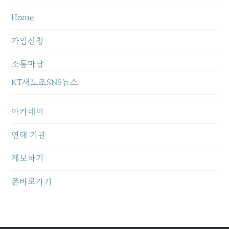
Home
가입신청
소통마당
KT새노조SNS뉴스
아카데미
연대 기관
제보하기
폰바로가기