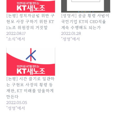
[논평] 정치자금법 위반 구
[성명서] 공금 횡령 사범이
현모 사장 구하기 위한 KT
국민기업 KT의 CEO직을
1노조 위원장의 거짓말
계속 수행해도 되는가
2022.08.17
2022.01.28
"소식"에서
"성명"에서
[논평] 시간 끌기로 일관하
는 구현모 사장의 횡령 등
재판, KT 미래를 암울하게
만든다
2022.05.05
"성명"에서