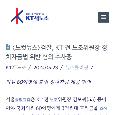
Nav
<노컷뉴스>검찰, KT 전 노조위원장 정
치자금법 위반 혐의 수사중
KT새노조
2012.05.23
뉴스클리핑
의원 60여명에 불법 정치자금 제공 혐의
서울
은 KT 전
위원장 김모씨(55) 등이
중앙지검
노조
여야 국회의원 60여명에게 3억원대 후원금을
조직