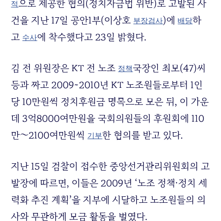
으로 제공한 혐의(정치자금법 위반)로 고발된 사
적
건을 지난 17일 공안1부(이상호
)에
하
부장검사
배당
고
에 착수했다고 23일 밝혔다.
수사
김 전 위원장은 KT 전 노조
국장인 최모(47)씨
정책
등과 짜고 2009~2010년 KT 노조원들로부터 1인
당 10만원씩 정치후원금 명목으로 모은 뒤, 이 가운
데 3억8000여만원을 국회의원들의 후원회에 110
만∼2100여만원씩
한 혐의를 받고 있다.
기부
지난 15일 검찰이 접수한 중앙선거관리위원회의 고
발장에 따르면, 이들은 2009년 ‘노조 정책·정치 세
력화 추진 계획’을 지부에 시달하고 노조원들의 의
사와 무관하게 모금 활동을 벌였다.