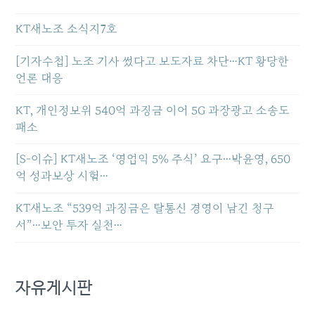
KT새노조 소식지7호
[기자수첩] 노조 기사 썼다고 보도자료 차단…KT 황당한
언론 대응
KT, 개인정보위 540억 과징금 이어 5G 과장광고 소송도
패소
[S-이슈] KT새노조 ‘영업익 5% 주식’ 요구…박윤영, 650
억 성과보상 시험…
KT새노조 “539억 과징금은 탈통신 경영이 남긴 청구
서”…보안 투자 실천…
자유게시판