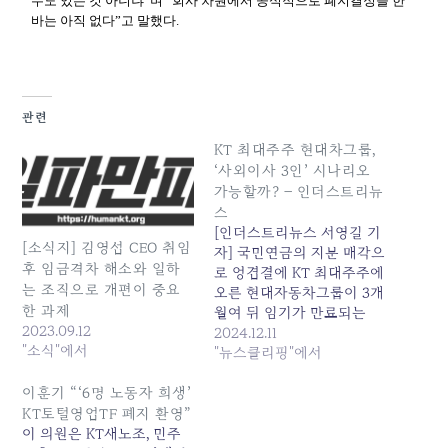
수도 있는 것 아니냐”며 “회사 차원에서 공식적으로 폐지결정을 한
바는 아직 없다”고 말했다.
관련
KT 최대주주 현대차그룹,
‘사외이사 3인’ 시나리오
가능할까? – 인더스트리뉴
스
[인더스트리뉴스 서영길 기
[소식지] 김영섭 CEO 취임
자] 국민연금의 지분 매각으
후 임금격차 해소와 일하
로 엉겹결에 KT 최대주주에
는 조직으로 개편이 중요
오른 현대자동차그룹이 3개
한 과제
월여 뒤 임기가 만료되는
2023.09.12
KT 사외이사 자리에 추가
2024.12.11
"소식"에서
인사를 진입시켜 우회적 경
"뉴스클리핑"에서
영 참여에 나설 수 있다는
관측이 제기되는 등 우려의
이훈기 “‘6명 노동자 희생’
목소리가 새나오고 있다.현
KT토털영업TF 폐지 환영”
대차그룹 측은 KT 최대주주
이 의원은 KT새노조, 민주