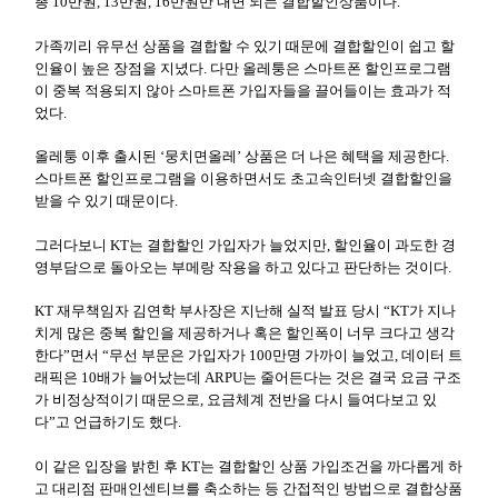
총 10만원, 13만원, 16만원만 내면 되는 결합할인상품이다.
가족끼리 유무선 상품을 결합할 수 있기 때문에 결합할인이 쉽고 할
인율이 높은 장점을 지녔다. 다만 올레퉁은 스마트폰 할인프로그램
이 중복 적용되지 않아 스마트폰 가입자들을 끌어들이는 효과가 적
었다.
올레퉁 이후 출시된 ‘뭉치면올레’ 상품은 더 나은 혜택을 제공한다.
스마트폰 할인프로그램을 이용하면서도 초고속인터넷 결합할인을
받을 수 있기 때문이다.
그러다보니 KT는 결합할인 가입자가 늘었지만, 할인율이 과도한 경
영부담으로 돌아오는 부메랑 작용을 하고 있다고 판단하는 것이다.
KT 재무책임자 김연학 부사장은 지난해 실적 발표 당시 “KT가 지나
치게 많은 중복 할인을 제공하거나 혹은 할인폭이 너무 크다고 생각
한다”면서 “무선 부문은 가입자가 100만명 가까이 늘었고, 데이터 트
래픽은 10배가 늘어났는데 ARPU는 줄어든다는 것은 결국 요금 구조
가 비정상적이기 때문으로, 요금체계 전반을 다시 들여다보고 있
다”고 언급하기도 했다.
이 같은 입장을 밝힌 후 KT는 결합할인 상품 가입조건을 까다롭게 하
고 대리점 판매인센티브를 축소하는 등 간접적인 방법으로 결합상품