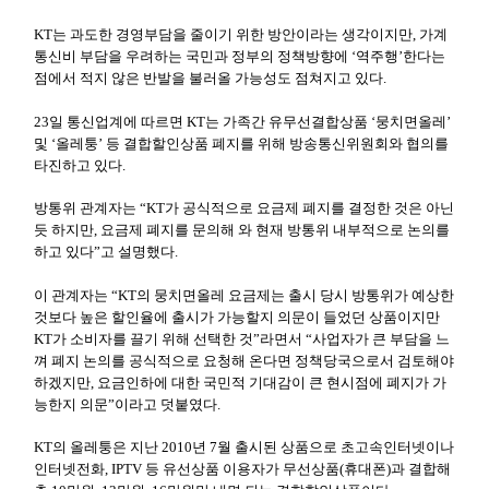
KT는 과도한 경영부담을 줄이기 위한 방안이라는 생각이지만, 가계
통신비 부담을 우려하는 국민과 정부의 정책방향에 ‘역주행’한다는
점에서 적지 않은 반발을 불러올 가능성도 점쳐지고 있다.
23일 통신업계에 따르면 KT는 가족간 유무선결합상품 ‘뭉치면올레’
및 ‘올레퉁’ 등 결합할인상품 폐지를 위해 방송통신위원회와 협의를
타진하고 있다.
방통위 관계자는 “KT가 공식적으로 요금제 폐지를 결정한 것은 아닌
듯 하지만, 요금제 폐지를 문의해 와 현재 방통위 내부적으로 논의를
하고 있다”고 설명했다.
이 관계자는 “KT의 뭉치면올레 요금제는 출시 당시 방통위가 예상한
것보다 높은 할인율에 출시가 가능할지 의문이 들었던 상품이지만
KT가 소비자를 끌기 위해 선택한 것”라면서 “사업자가 큰 부담을 느
껴 폐지 논의를 공식적으로 요청해 온다면 정책당국으로서 검토해야
하겠지만, 요금인하에 대한 국민적 기대감이 큰 현시점에 폐지가 가
능한지 의문”이라고 덧붙였다.
KT의 올레퉁은 지난 2010년 7월 출시된 상품으로 초고속인터넷이나
인터넷전화, IPTV 등 유선상품 이용자가 무선상품(휴대폰)과 결합해