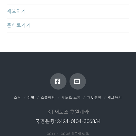
제보하기
폰바로가기
Facebook
YouTube
소식
성명
소통마당
새노조 소개
가입신청
제보하기
KT새노조 후원계좌
국민은행: 2424-0104-305834
2011 - 2026 KT새노조