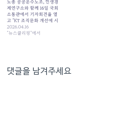
에 오른 직후부터 줄곧 “경
노총 공공운수노조, 민생경
영 참여는 없다”는 입장을
제연구소와 함께 16일 국회
고수해왔지만 자율주행, 도
소통관에서 기자회견을 열
심항공교통(UAM) 등 ‘통
고 "KT 조직문화 개선에 시
신’이 미래…
발점이 됐으면 좋겠다"며 이
2026.04.16
같이 밝혔다. 지난달 31일
"뉴스클리핑"에서
취임한 박윤영 KT 대표는...
원본 기사: 이훈기 "'6명 노
동자 희생' KT토털영업TF
폐지 환영" 발행일: 2026-
04-16 07:14:00
댓글을 남겨주세요