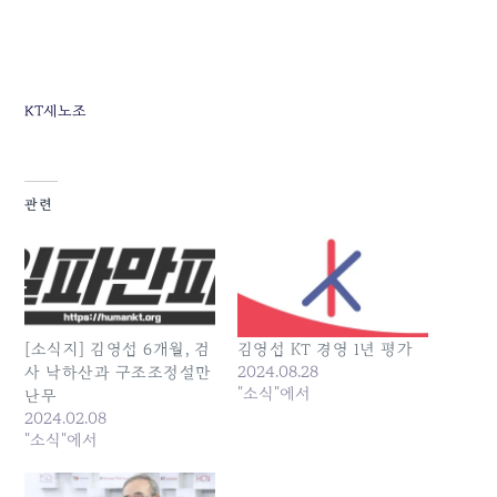
KT새노조
관련
[소식지] 김영섭 6개월, 검
김영섭 KT 경영 1년 평가
2024.08.28
사 낙하산과 구조조정설만
"소식"에서
난무
2024.02.08
"소식"에서