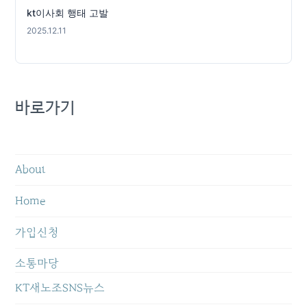
kt이사회 행태 고발
2025.12.11
바로가기
About
Home
가입신청
소통마당
KT새노조SNS뉴스