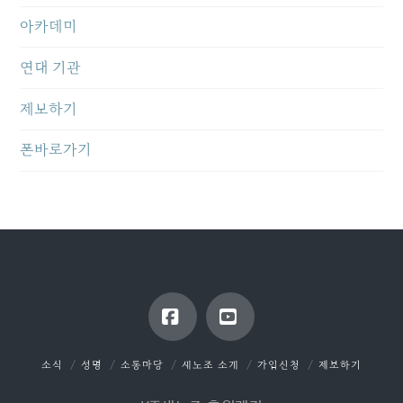
아카데미
연대 기관
제보하기
폰바로가기
Facebook
YouTube
소식
성명
소통마당
새노조 소개
가입신청
제보하기