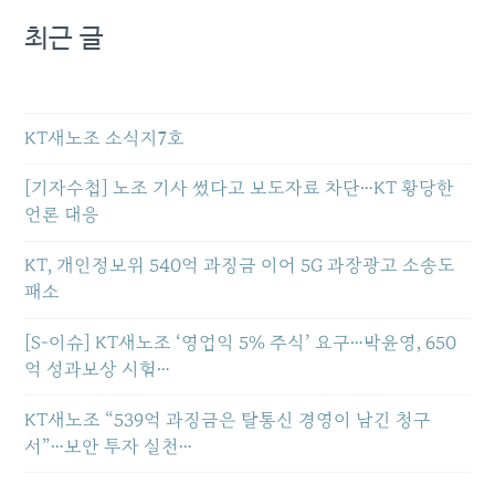
최근 글
KT새노조 소식지7호
[기자수첩] 노조 기사 썼다고 보도자료 차단…KT 황당한
언론 대응
KT, 개인정보위 540억 과징금 이어 5G 과장광고 소송도
패소
[S-이슈] KT새노조 ‘영업익 5% 주식’ 요구…박윤영, 650
억 성과보상 시험…
KT새노조 “539억 과징금은 탈통신 경영이 남긴 청구
서”…보안 투자 실천…