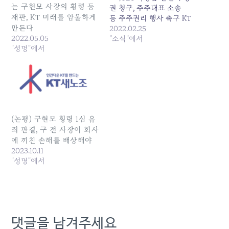
는 구현모 사장의 횡령 등
권 청구, 주주대표 소송
재판, KT 미래를 암울하게
등 주주권리 행사 촉구 KT
만든다
새노조는 2월 22일 국민연
2022.02.25
2022.05.05
금공단에 공문을 보내고, 미
"소식"에서
"성명"에서
SEC KT과징금 부과와 관련
해 주주권 행사를 요구했습
니다. <공문 전문> 1. 귀 기
관의 발전을 기원합니다. 2.
지난 주 미SEC는 KT에 해외
부패방지법위반과 회계부
정 등으로 630만 달러의 과
(논평) 구현모 횡령 1심 유
징금을 부과했습니다. 이는
죄 판결, 구 전 사장이 회사
KT경영진에 대한…
에 끼친 손해를 배상해야
2023.10.11
"성명"에서
댓글을 남겨주세요