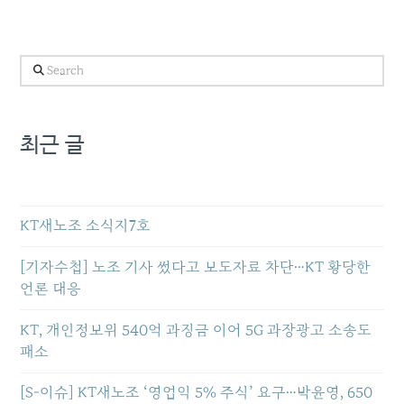
Search
최근 글
KT새노조 소식지7호
[기자수첩] 노조 기사 썼다고 보도자료 차단…KT 황당한
언론 대응
KT, 개인정보위 540억 과징금 이어 5G 과장광고 소송도
패소
[S-이슈] KT새노조 ‘영업익 5% 주식’ 요구…박윤영, 650