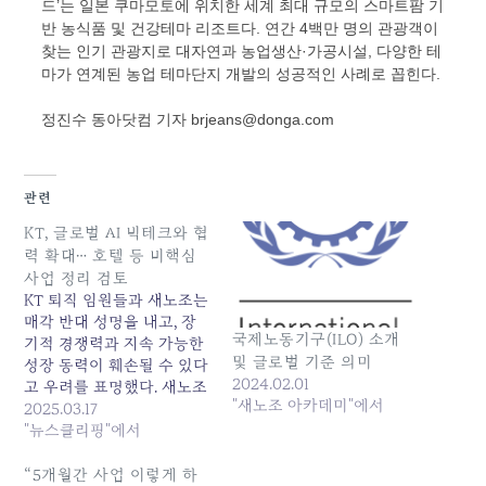
드’는 일본 쿠마모토에 위치한 세계 최대 규모의 스마트팜 기
반 농식품 및 건강테마 리조트다. 연간 4백만 명의 관광객이
찾는 인기 관광지로 대자연과 농업생산·가공시설, 다양한 테
마가 연계된 농업 테마단지 개발의 성공적인 사례로 꼽힌다.
정진수 동아닷컴 기자 brjeans@donga.com
관련
KT, 글로벌 AI 빅테크와 협
력 확대… 호텔 등 비핵심
사업 정리 검토
KT 퇴직 임원들과 새노조는
매각 반대 성명을 내고, 장
국제노동기구(ILO) 소개
기적 경쟁력과 지속 가능한
및 글로벌 기준 의미
성장 동력이 훼손될 수 있다
2024.02.01
고 우려를 표명했다. 새노조
"새노조 아카데미"에서
는 "호텔·부동산은 안정적인
2025.03.17
수익을 창출하지만, AI 사업
"뉴스클리핑"에서
은 아직 수익을 내지... 원본
기사: KT, 글로벌 AI 빅테크
“5개월간 사업 이렇게 하