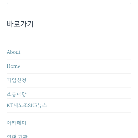
바로가기
About
Home
가입신청
소통마당
KT새노조SNS뉴스
아카데미
연대 기관