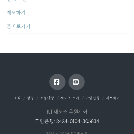
제보하기
폰바로가기
Facebook
YouTube
소식
성명
소통마당
새노조 소개
가입신청
제보하기
KT새노조 후원계좌
국민은행: 2424-0104-305834
2011 - 2026 KT새노조