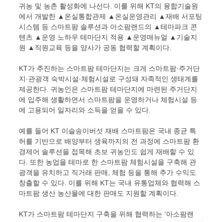
귀농 및 농촌 활성화에 나선다. 이를 위해 KT의 융합기술원
에서 개발한 ▲온실통합관제 ▲온실운영관리 ▲재배 서포팅
시스템 등 스마트팜 솔루션과 아소팜랜드의 ▲테마파크 콘
텐츠 ▲운영 노하우 테마단지 적용 ▲운영매뉴얼 ▲기술지
원 ▲직원교육 등을 양사가 공동 협력할 계획이다.
KT가 추진하는 스마트팜 테마단지는 크게 스마트팜·주거단
지·관광객 숙박시설·체험시설로 구성돼 자족적인 생태계를
제공한다. 귀농인은 스마트팜 테마단지에 마련된 주거단지
에 입주해 생활하면서 스마트팜을 운영하거나 체험시설 등
에 고용되어 일자리와 소득을 얻을 수 있다.
예를 들어 KT 이슬송이버섯 재배 스마트팜은 국내 종균 특
허를 기반으로 배양부터 생육까지의 전 과정에 스마트팜 환
경제어 솔루션을 접목해 초보 귀농인도 쉽게 재배할 수 있
다. 또한 농업을 테마로 한 스마트팜 체험시설을 구축해 관
광객을 유치하고 직거래 판매, 체험 등을 통해 추가 수익도
창출할 수 있다. 이를 위해 KT는 국내 유통업체와 협력해 스
마트팜 생산 농산물에 대한 판매도 지원할 계획이다.
KT가 스마트팜 테마단지 구축을 위해 협력하는 ‘아소팜랜