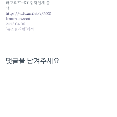
와 협력 확대… 호텔 등 비핵
라고요?”…KT 협력업체 울
심 사업 정리 검토 발행일:
상
2025-03-17 00:20:00
https://v.daum.net/v/20230406165307839?
from=newsbot
2023.04.06
"뉴스클리핑"에서
댓글을 남겨주세요