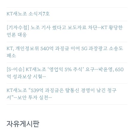
KT새노조 소식지7호
[기자수첩] 노조 기사 썼다고 보도자료 차단…KT 황당한
언론 대응
KT, 개인정보위 540억 과징금 이어 5G 과장광고 소송도
패소
[S-이슈] KT새노조 ‘영업익 5% 주식’ 요구…박윤영, 650
억 성과보상 시험…
KT새노조 “539억 과징금은 탈통신 경영이 남긴 청구
서”…보안 투자 실천…
자유게시판