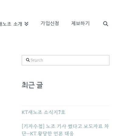
가입신청
제보하기
새노조 소개
Search
최근 글
KT새노조 소식지7호
[기자수첩] 노조 기사 썼다고 보도자료 차
단…KT 황당한 언론 대응