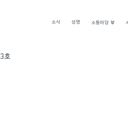
소식
성명
소통마당
3호