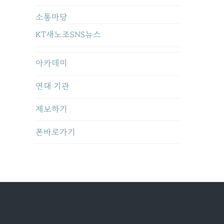
소통마당
KT새노조SNS뉴스
아카데미
연대 기관
제보하기
폰바로가기