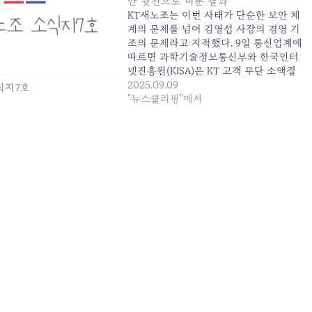
안 뒷전으로 미룬 결과”
KT새노조는 이번 사태가 단순한 보안 체
계의 문제를 넘어 김영섭 사장의 경영 기
조의 문제라고 지적했다. 9일 통신업계에
따르면 과학기술정보통신부와 한국인터
넷진흥원(KISA)은 KT 고객 무단 소액결
제 사건 관련 조사를... 원본 기사: KT 사
2025.09.09
식지7호
태 일파만파…새노조 "AI 강조, 보안 뒷전
"뉴스클리핑"에서
으로 미룬 결과" 발행일: 2025-09-09
08:30:00