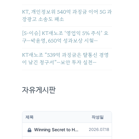
KT, 개인정보위 540억 과징금 이어 5G 과
장광고 소송도 패소
[S-이슈] KT새노조 ‘영업익 5% 주식’ 요
구…박윤영, 650억 성과보상 시험…
KT새노조 “539억 과징금은 탈통신 경영
이 남긴 청구서”…보안 투자 실천…
자유게시판
제목
작성일
Winning Secret to Hit the Jackpot!
2026.07.18